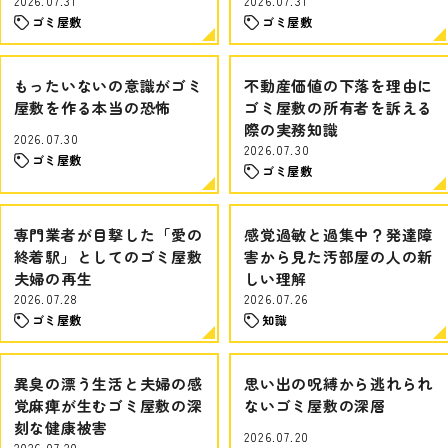
2026.07.31
2026.07.31
ゴミ屋敷
ゴミ屋敷
もったいないの意識がゴミ
不動産価値の下落を理由に
屋敷を作る本当の恐怖
ゴミ屋敷の所有者を訴える
際の実務知識
2026.07.30
2026.07.30
ゴミ屋敷
ゴミ屋敷
専門業者が目撃した「愛の
感覚過敏と過集中？発達障
終着駅」としてのゴミ屋敷
害から見た汚部屋の人の新
夫婦の再生
しい理解
2026.07.28
2026.07.26
ゴミ屋敷
知識
異臭の漂う生活と夫婦の感
思い出の呪縛から逃れられ
覚麻痺が生むゴミ屋敷の深
ないゴミ屋敷の深層
刻な健康被害
2026.07.20
2026.07.20