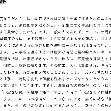
屋敷
度なこだわり」は、本来であれば清潔さを維持するためのエネ
しまうと、逆に部屋を散らかし、不衛生にする主原因となりま
する異常なこだわり」です。一般の人であれば、テーブルが汚
潔癖症の人は、まず除菌シートが清潔であるかを確認し、特定
さらに乾燥させるための時間を厳格に守らなければならない、
ます。この手順を遵守するには膨大な時間と精神的エネルギー
完璧な掃除」が実行できないとき、彼らは「不完全な掃除をす
、倒錯した論理に陥ります。その結果、汚れは放置され、さら
こだわりも、汚部屋化を招くことがあります。一度外で着た服
とは別に、特別な洗剤で何度も洗わなければならないというル
に重い負担となります。すると、洗濯待ちの衣類が山のように
「不潔な状態」を極端に嫌いますが、同時に「不潔なモノに触
います。この二つの感情がぶつかり合ったとき、多くの場合「
。また、モノの「定位置」に対するこだわりも、散らかりの原