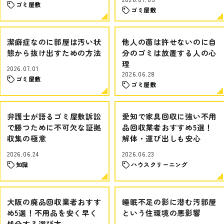
ゴミ屋敷
ゴミ屋敷
潔癖症なのに部屋は汚い状
他人の菌は許せないのに自
態から抜け出すための方法
分のゴミは放置する人の心
理
2026.07.01
2026.06.28
ゴミ屋敷
ゴミ屋敷
弁護士が語るゴミ屋敷訴訟
愛知で家具回収に強い不用
で勝つために不可欠な証拠
品回収業者おすすめ5選！
収集の極意
解体・運び出しも安心
2026.06.24
2026.06.23
知識
ハウスクリーニング
大阪の廃品回収業者おすす
睡眠不足の影に潜む汚部屋
め5選！不用品を安く早く
という住環境の悪影響
処分する選び方