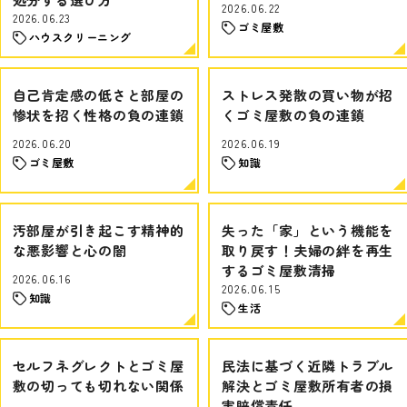
2026.06.22
2026.06.23
ゴミ屋敷
ハウスクリーニング
自己肯定感の低さと部屋の
ストレス発散の買い物が招
惨状を招く性格の負の連鎖
くゴミ屋敷の負の連鎖
2026.06.20
2026.06.19
ゴミ屋敷
知識
汚部屋が引き起こす精神的
失った「家」という機能を
な悪影響と心の闇
取り戻す！夫婦の絆を再生
するゴミ屋敷清掃
2026.06.16
2026.06.15
知識
生活
セルフネグレクトとゴミ屋
民法に基づく近隣トラブル
敷の切っても切れない関係
解決とゴミ屋敷所有者の損
害賠償責任