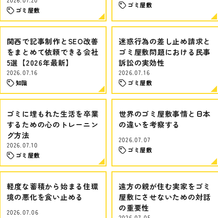
ゴミ屋敷
ゴミ屋敷
関西で記事制作とSEO改善
迷惑行為の差し止め請求と
をまとめて依頼できる会社
ゴミ屋敷問題における民事
5選【2026年最新】
訴訟の実効性
2026.07.16
2026.07.16
知識
ゴミ屋敷
ゴミに埋もれた生活を卒業
世界のゴミ屋敷事情と日本
するための心のトレーニン
の違いを考察する
グ方法
2026.07.07
2026.07.10
ゴミ屋敷
ゴミ屋敷
軽度な蓄積から始まる住環
遠方の親が住む実家をゴミ
境の悪化を食い止める
屋敷にさせないための対話
の重要性
2026.07.06
2026.07.05