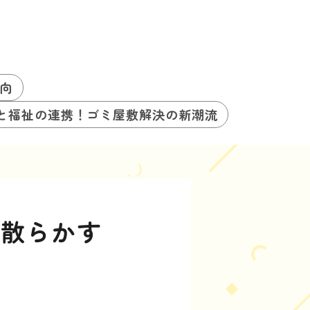
向
と福祉の連携！ゴミ屋敷解決の新潮流
を散らかす