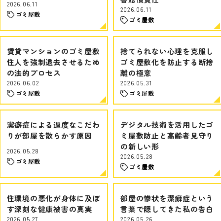
2026.06.11
2026.06.11
ゴミ屋敷
ゴミ屋敷
賃貸マンションのゴミ屋敷
捨てられない心理を克服し
住人を強制退去させるため
ゴミ屋敷化を防止する断捨
の法的プロセス
離の極意
2026.06.02
2026.05.31
ゴミ屋敷
ゴミ屋敷
潔癖症による過度なこだわ
デジタル技術を活用したゴ
りが部屋を散らかす原因
ミ屋敷防止と高齢者見守り
の新しい形
2026.05.28
2026.05.28
ゴミ屋敷
ゴミ屋敷
住環境の悪化が身体に及ぼ
部屋の惨状を潔癖症という
す深刻な健康被害の真実
言葉で隠してきた私の告白
2026.05.27
2026.05.26