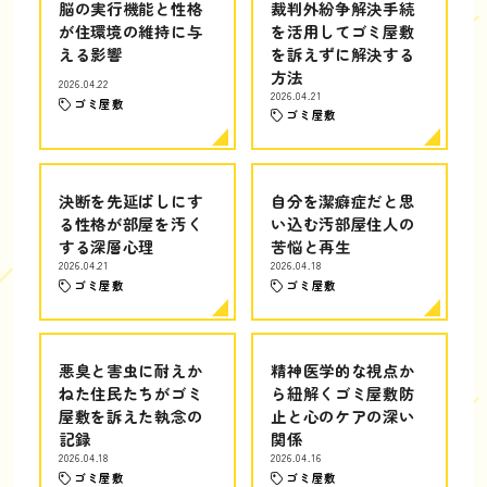
脳の実行機能と性格
裁判外紛争解決手続
が住環境の維持に与
を活用してゴミ屋敷
える影響
を訴えずに解決する
方法
2026.04.22
2026.04.21
ゴミ屋敷
ゴミ屋敷
決断を先延ばしにす
自分を潔癖症だと思
る性格が部屋を汚く
い込む汚部屋住人の
する深層心理
苦悩と再生
2026.04.21
2026.04.18
ゴミ屋敷
ゴミ屋敷
悪臭と害虫に耐えか
精神医学的な視点か
ねた住民たちがゴミ
ら紐解くゴミ屋敷防
屋敷を訴えた執念の
止と心のケアの深い
記録
関係
2026.04.18
2026.04.16
ゴミ屋敷
ゴミ屋敷