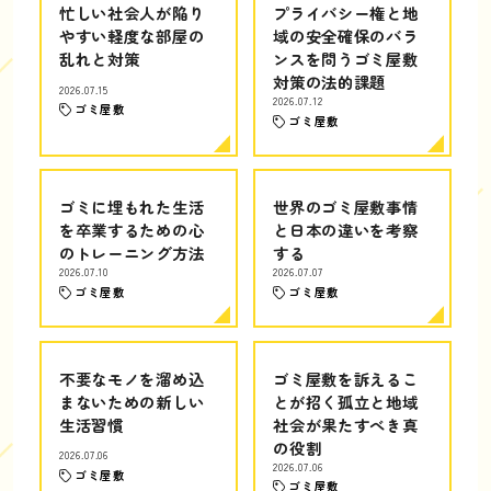
忙しい社会人が陥り
プライバシー権と地
やすい軽度な部屋の
域の安全確保のバラ
乱れと対策
ンスを問うゴミ屋敷
対策の法的課題
2026.07.15
2026.07.12
ゴミ屋敷
ゴミ屋敷
ゴミに埋もれた生活
世界のゴミ屋敷事情
を卒業するための心
と日本の違いを考察
のトレーニング方法
する
2026.07.10
2026.07.07
ゴミ屋敷
ゴミ屋敷
不要なモノを溜め込
ゴミ屋敷を訴えるこ
まないための新しい
とが招く孤立と地域
生活習慣
社会が果たすべき真
の役割
2026.07.06
2026.07.06
ゴミ屋敷
ゴミ屋敷