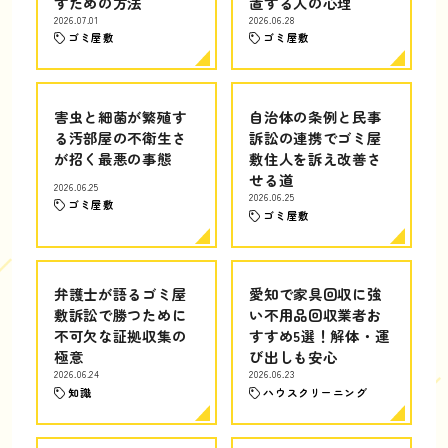
すための方法
置する人の心理
2026.07.01
2026.06.28
ゴミ屋敷
ゴミ屋敷
害虫と細菌が繁殖す
自治体の条例と民事
る汚部屋の不衛生さ
訴訟の連携でゴミ屋
が招く最悪の事態
敷住人を訴え改善さ
せる道
2026.06.25
2026.06.25
ゴミ屋敷
ゴミ屋敷
弁護士が語るゴミ屋
愛知で家具回収に強
敷訴訟で勝つために
い不用品回収業者お
不可欠な証拠収集の
すすめ5選！解体・運
極意
び出しも安心
2026.06.24
2026.06.23
知識
ハウスクリーニング