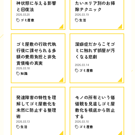
神状態に与える影響
たいエリア別のお掃
と回復法
除テクニック
2026.03.20
2026.03.19
ゴミ屋敷
生活
ゴミ屋敷の行政代執
潔癖症だからこそゴ
行後に課せられる多
ミに触れず部屋が汚
額の費用負担と非免
くなる悲劇
責債権の真実
2026.03.14
2026.03.18
ゴミ屋敷
知識
発達障害の特性を理
モノの所有という価
解してゴミ屋敷化を
値観を見直しゴミ屋
未然に防止する整理
敷化を根底から防止
術
する
2026.03.13
2026.03.10
生活
ゴミ屋敷