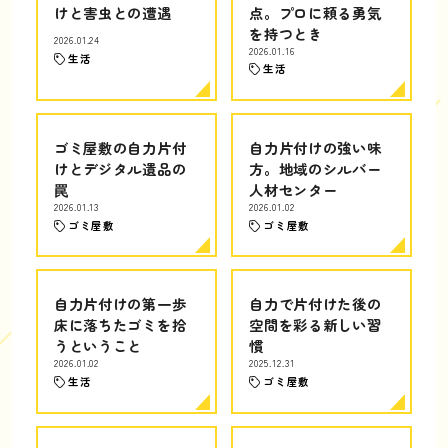
けと害虫との遭遇
点。プロに頼る勇気
を持つとき
2026.01.24
2026.01.16
生活
生活
ゴミ屋敷の自力片付
自力片付けの強い味
けとデジタル遺品の
方。地域のシルバー
罠
人材センター
2026.01.13
2026.01.02
ゴミ屋敷
ゴミ屋敷
自力片付けの第一歩
自力で片付けた後の
床に落ちたゴミを拾
空間を彩る新しい習
うということ
慣
2026.01.02
2025.12.31
生活
ゴミ屋敷