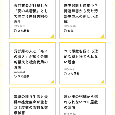
専門業者が目撃した
感覚過敏と過集中？
「愛の終着駅」とし
発達障害から見た汚
てのゴミ屋敷夫婦の
部屋の人の新しい理
再生
解
2026.07.28
2026.07.26
ゴミ屋敷
知識
汚部屋の人と「モノ
ゴミ屋敷を招く心理
の多さ」が奪う金銭
的な壁と捨てられな
的損失と機会費用の
い理由
真実
2026.07.21
2026.07.25
ゴミ屋敷
ゴミ屋敷
異臭の漂う生活と夫
思い出の呪縛から逃
婦の感覚麻痺が生む
れられないゴミ屋敷
ゴミ屋敷の深刻な健
の深層
康被害
2026.07.20