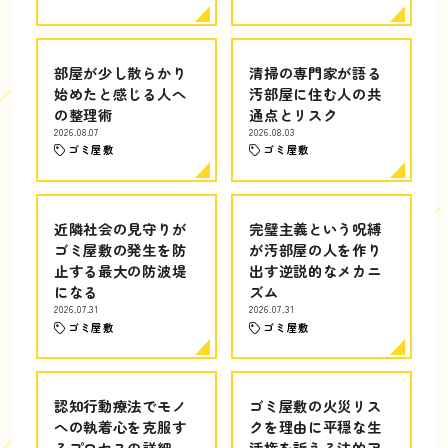
部屋が少し散らかり
清掃の専門家が語る
始めたと感じる人へ
汚部屋に住む人の共
の整理術
通点とリスク
2026.08.07
2026.08.03
ゴミ屋敷
ゴミ屋敷
近隣社会の見守りが
完璧主義という呪縛
ゴミ屋敷の発生を防
が汚部屋の人を作り
止する最大の防波堤
出す逆説的なメカニ
になる
ズム
2026.07.31
2026.07.31
ゴミ屋敷
ゴミ屋敷
認知行動療法でモノ
ゴミ屋敷の火災リス
への執着心を克服す
クを理由に平穏な生
るプロセスの詳細
活権を訴える法的ア