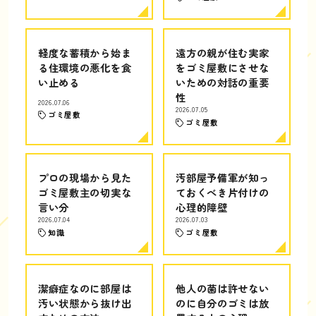
軽度な蓄積から始ま
遠方の親が住む実家
る住環境の悪化を食
をゴミ屋敷にさせな
い止める
いための対話の重要
性
2026.07.06
2026.07.05
ゴミ屋敷
ゴミ屋敷
プロの現場から見た
汚部屋予備軍が知っ
ゴミ屋敷主の切実な
ておくべき片付けの
言い分
心理的障壁
2026.07.04
2026.07.03
知識
ゴミ屋敷
潔癖症なのに部屋は
他人の菌は許せない
汚い状態から抜け出
のに自分のゴミは放