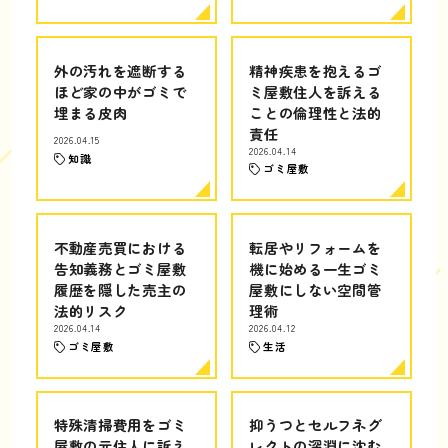
外の汚れを遮断する
精神疾患を抱えるゴ
ほど家の中がゴミで
ミ屋敷住人を訴える
埋まる皮肉
ことの倫理性と法的
責任
2026.04.15
2026.04.14
知識
ゴミ屋敷
不動産売買における
転居やリフォームを
告知義務とゴミ屋敷
機に始める一生ゴミ
履歴を隠した売主の
屋敷にしない空間管
法的リスク
理術
2026.04.14
2026.04.12
ゴミ屋敷
生活
特殊清掃費用をゴミ
抑うつとセルフネグ
屋敷の元住人に訴え
レクトの深淵に沈む