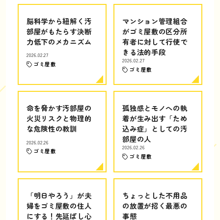
脳科学から紐解く汚
マンション管理組合
部屋がもたらす決断
がゴミ屋敷の区分所
力低下のメカニズム
有者に対して行使で
きる法的手段
2026.02.27
2026.02.27
ゴミ屋敷
ゴミ屋敷
命を脅かす汚部屋の
孤独感とモノへの執
火災リスクと物理的
着が生み出す「ため
な危険性の教訓
込み症」としての汚
部屋の人
2026.02.26
2026.02.26
ゴミ屋敷
ゴミ屋敷
「明日やろう」が夫
ちょっとした不用品
婦をゴミ屋敷の住人
の放置が招く最悪の
にする！先延ばし心
事態