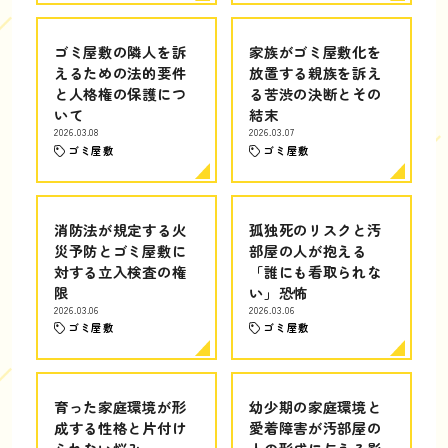
ゴミ屋敷の隣人を訴
家族がゴミ屋敷化を
えるための法的要件
放置する親族を訴え
と人格権の保護につ
る苦渋の決断とその
いて
結末
2026.03.08
2026.03.07
ゴミ屋敷
ゴミ屋敷
消防法が規定する火
孤独死のリスクと汚
災予防とゴミ屋敷に
部屋の人が抱える
対する立入検査の権
「誰にも看取られな
限
い」恐怖
2026.03.06
2026.03.06
ゴミ屋敷
ゴミ屋敷
育った家庭環境が形
幼少期の家庭環境と
成する性格と片付け
愛着障害が汚部屋の