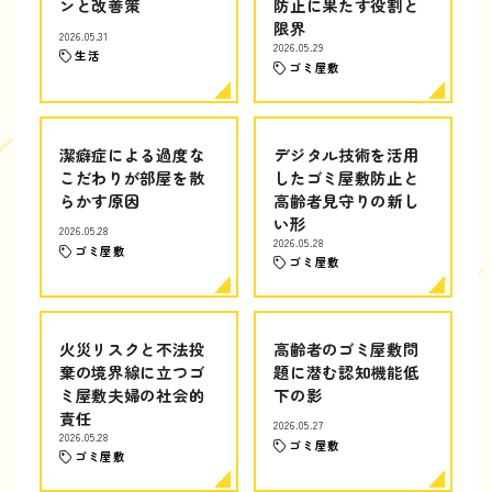
ンと改善策
防止に果たす役割と
限界
2026.05.31
2026.05.29
生活
ゴミ屋敷
潔癖症による過度な
デジタル技術を活用
こだわりが部屋を散
したゴミ屋敷防止と
らかす原因
高齢者見守りの新し
い形
2026.05.28
2026.05.28
ゴミ屋敷
ゴミ屋敷
火災リスクと不法投
高齢者のゴミ屋敷問
棄の境界線に立つゴ
題に潜む認知機能低
ミ屋敷夫婦の社会的
下の影
責任
2026.05.27
2026.05.28
ゴミ屋敷
ゴミ屋敷