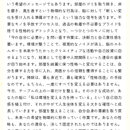
いう希望のメッセージでもあります。部屋のゴミを取り除き、床
を磨き、風を通すという物理的な行為は、脳に対して「新しい変
化を受け入れる準備ができた」という強力な信号を送ります。不
要なモノを手放すプロセスは、過去の執着や不必要なプライドを
捨てる性格的なデトックスとなり、一つひとつのモノに対して
「今の自分に必要か」を問い直す作業は、決断力と自己責任感を
養います。環境が整うことで、視覚的なノイズが消え、脳のエネ
ルギーを本来やりたかったクリエイティブな活動や自己投資に回
せるようになり、結果として仕事や人間関係といった運命の歯車
が回り始めます。部屋を綺麗に保つ性格へと変化することは、自
分を律する力を手に入れ、周囲からの信頼を獲得することにも繋
がります。掃除は、最も身近で、最も確実な「性格改造」の手段
なのです。もちろん、一度にすべてを変える必要はありません。
今日、テーブルの上の一画だけを整える。その小さな成功が、あ
なたの脳に「私は環境を変える力を持っている」という自己効力
感を植え付け、それがやがて人生全体を変える大きな確信へと成
長していきます。部屋を整えることは、自分自身の尊厳を取り戻
し、未来への希望を物理的に形作っていく作業です。あなたの性
格も、あなたの運命も、決して固定されたものではありません。