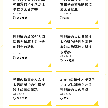
の視覚的ノイズが仕
性格や運命を劇的に
事に与える弊害
変える知恵
2026.05.17
2026.05.17
ゴミ屋敷
知識
汚部屋の放置が人間
汚部屋の人に共通す
関係を破壊する社会
る心理的特性と実行
的孤立の恐怖
機能の脆弱性に関す
る考察
2026.05.16
2026.05.11
ゴミ屋敷
ゴミ屋敷
子供の将来を左右す
ADHDの特性と視覚的
る汚部屋での生活が
ノイズに翻弄される
残す成長の傷跡
汚部屋の人の日常
2026.05.10
2026.05.09
ゴミ屋敷
生活