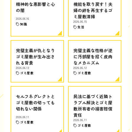
精神的な悪影響と心
機能を取り戻す！夫
の闇
婦の絆を再生するゴ
ミ屋敷清掃
2026.06.16
2026.06.15
知識
生活
完璧主義が仇となり
完璧主義な性格が逆
ゴミ屋敷が生み出さ
に汚部屋を招く皮肉
れる背景
なメカニズム
2026.06.13
2026.06.12
ゴミ屋敷
ゴミ屋敷
セルフネグレクトと
民法に基づく近隣ト
ゴミ屋敷の切っても
ラブル解決とゴミ屋
切れない関係
敷所有者の損害賠償
責任
2026.06.11
2026.06.11
ゴミ屋敷
ゴミ屋敷