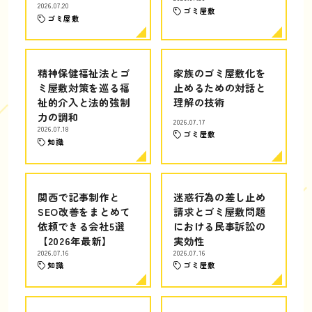
2026.07.20
ゴミ屋敷
ゴミ屋敷
精神保健福祉法とゴ
家族のゴミ屋敷化を
ミ屋敷対策を巡る福
止めるための対話と
祉的介入と法的強制
理解の技術
力の調和
2026.07.17
2026.07.18
ゴミ屋敷
知識
関西で記事制作と
迷惑行為の差し止め
SEO改善をまとめて
請求とゴミ屋敷問題
依頼できる会社5選
における民事訴訟の
【2026年最新】
実効性
2026.07.16
2026.07.16
知識
ゴミ屋敷