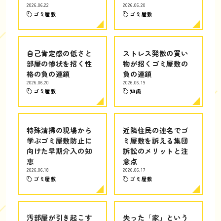
2026.06.22
2026.06.20
ゴミ屋敷
ゴミ屋敷
自己肯定感の低さと
ストレス発散の買い
部屋の惨状を招く性
物が招くゴミ屋敷の
格の負の連鎖
負の連鎖
2026.06.20
2026.06.19
ゴミ屋敷
知識
特殊清掃の現場から
近隣住民の連名でゴ
学ぶゴミ屋敷防止に
ミ屋敷を訴える集団
向けた早期介入の知
訴訟のメリットと注
恵
意点
2026.06.18
2026.06.17
ゴミ屋敷
ゴミ屋敷
汚部屋が引き起こす
失った「家」という