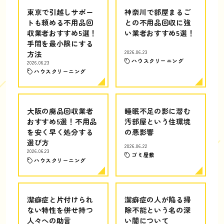
東京で引越しサポー
神奈川で部屋まるご
トも頼める不用品回
との不用品回収に強
収業者おすすめ5選！
い業者おすすめ5選！
手間を最小限にする
方法
2026.06.23
ハウスクリーニング
2026.06.23
ハウスクリーニング
大阪の廃品回収業者
睡眠不足の影に潜む
おすすめ5選！不用品
汚部屋という住環境
を安く早く処分する
の悪影響
選び方
2026.06.22
2026.06.23
ゴミ屋敷
ハウスクリーニング
潔癖症と片付けられ
潔癖症の人が陥る掃
ない特性を併せ持つ
除不能という名の深
人々への助言
い闇について