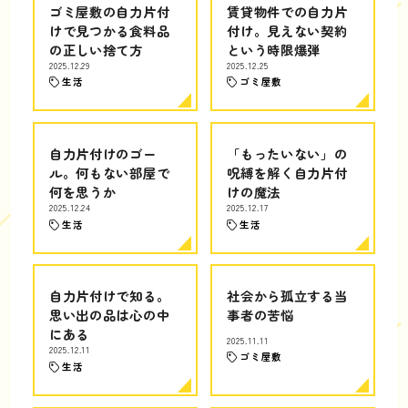
ゴミ屋敷の自力片付
賃貸物件での自力片
けで見つかる食料品
付け。見えない契約
の正しい捨て方
という時限爆弾
2025.12.29
2025.12.25
生活
ゴミ屋敷
自力片付けのゴー
「もったいない」の
ル。何もない部屋で
呪縛を解く自力片付
何を思うか
けの魔法
2025.12.24
2025.12.17
生活
生活
自力片付けで知る。
社会から孤立する当
思い出の品は心の中
事者の苦悩
にある
2025.11.11
2025.12.11
ゴミ屋敷
生活