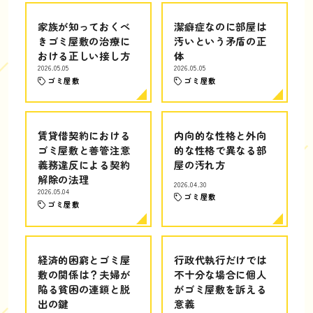
家族が知っておくべ
潔癖症なのに部屋は
きゴミ屋敷の治療に
汚いという矛盾の正
おける正しい接し方
体
2026.05.05
2026.05.05
ゴミ屋敷
ゴミ屋敷
賃貸借契約における
内向的な性格と外向
ゴミ屋敷と善管注意
的な性格で異なる部
義務違反による契約
屋の汚れ方
解除の法理
2026.04.30
2026.05.04
ゴミ屋敷
ゴミ屋敷
経済的困窮とゴミ屋
行政代執行だけでは
敷の関係は？夫婦が
不十分な場合に個人
陥る貧困の連鎖と脱
がゴミ屋敷を訴える
出の鍵
意義