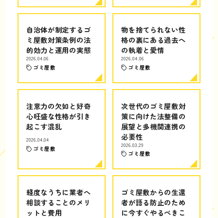
自治体が制定するゴ
物を捨てられない性
ミ屋敷対策条例の法
格の裏にある過去へ
的効力と運用の実態
の執着と愛情
2026.04.06
2026.04.06
ゴミ屋敷
ゴミ屋敷
注意力の欠如と好奇
次世代のゴミ屋敷対
心旺盛な性格が引き
策に向けた法整備の
起こす混乱
展望と多機関連携の
必要性
2026.04.04
2026.03.29
ゴミ屋敷
ゴミ屋敷
軽度なうちに業者へ
ゴミ屋敷からの生還
相談することのメリ
者が語る防止のため
ットと費用
に今すぐやるべきこ