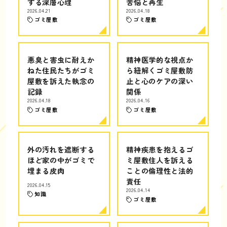
する深層心理
苦悩と再生
2026.04.21
2026.04.18
ゴミ屋敷
ゴミ屋敷
悪臭と害虫に耐えか
精神医学的な視点か
ねた住民たちがゴミ
ら紐解くゴミ屋敷防
屋敷を訴えた執念の
止と心のケアの深い
記録
関係
2026.04.18
2026.04.16
ゴミ屋敷
ゴミ屋敷
外の汚れを遮断する
精神疾患を抱えるゴ
ほど家の中がゴミで
ミ屋敷住人を訴える
埋まる皮肉
ことの倫理性と法的
責任
2026.04.15
2026.04.14
知識
ゴミ屋敷