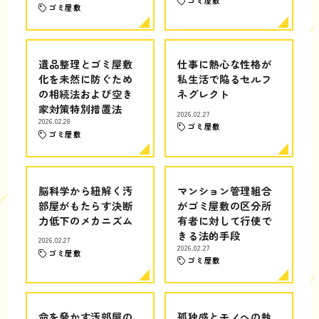
ゴミ屋敷
ゴミ屋敷
遺品整理とゴミ屋敷
仕事に熱心な性格が
化を未然に防ぐため
私生活で陥るセルフ
の相続法および空き
ネグレクト
家対策特別措置法
2026.02.27
2026.02.28
ゴミ屋敷
ゴミ屋敷
脳科学から紐解く汚
マンション管理組合
部屋がもたらす決断
がゴミ屋敷の区分所
力低下のメカニズム
有者に対して行使で
きる法的手段
2026.02.27
2026.02.27
ゴミ屋敷
ゴミ屋敷
命を脅かす汚部屋の
孤独感とモノへの執