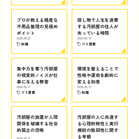
プロが教える軽度な
探し物で人生を浪費
不用品整理の見極め
する汚部屋の住人が
ポイント
失っている時間
2026.05.22
2026.05.19
知識
ゴミ屋敷
集中力を奪う汚部屋
環境を整えることで
の視覚的ノイズが仕
性格や運命を劇的に
事に与える弊害
変える知恵
2026.05.17
2026.05.17
ゴミ屋敷
知識
汚部屋の放置が人間
汚部屋の人に共通す
関係を破壊する社会
る心理的特性と実行
的孤立の恐怖
機能の脆弱性に関す
る考察
2026.05.16