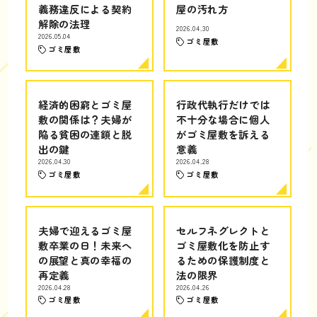
義務違反による契約
屋の汚れ方
解除の法理
2026.04.30
2026.05.04
ゴミ屋敷
ゴミ屋敷
経済的困窮とゴミ屋
行政代執行だけでは
敷の関係は？夫婦が
不十分な場合に個人
陥る貧困の連鎖と脱
がゴミ屋敷を訴える
出の鍵
意義
2026.04.30
2026.04.28
ゴミ屋敷
ゴミ屋敷
夫婦で迎えるゴミ屋
セルフネグレクトと
敷卒業の日！未来へ
ゴミ屋敷化を防止す
の展望と真の幸福の
るための保護制度と
再定義
法の限界
2026.04.28
2026.04.26
ゴミ屋敷
ゴミ屋敷