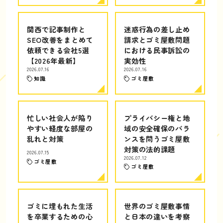
関西で記事制作と
迷惑行為の差し止め
SEO改善をまとめて
請求とゴミ屋敷問題
依頼できる会社5選
における民事訴訟の
【2026年最新】
実効性
2026.07.16
2026.07.16
知識
ゴミ屋敷
忙しい社会人が陥り
プライバシー権と地
やすい軽度な部屋の
域の安全確保のバラ
乱れと対策
ンスを問うゴミ屋敷
対策の法的課題
2026.07.15
2026.07.12
ゴミ屋敷
ゴミ屋敷
ゴミに埋もれた生活
世界のゴミ屋敷事情
を卒業するための心
と日本の違いを考察