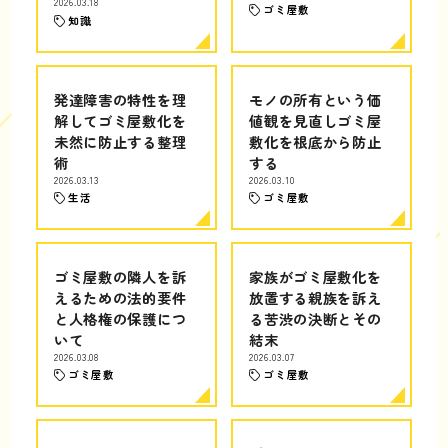
2026.03.18
ゴミ屋敷
知識
発達障害の特性を理
モノの所有という価
解してゴミ屋敷化を
値観を見直しゴミ屋
未然に防止する整理
敷化を根底から防止
術
する
2026.03.13
2026.03.10
生活
ゴミ屋敷
ゴミ屋敷の隣人を訴
家族がゴミ屋敷化を
えるための法的要件
放置する親族を訴え
と人格権の保護につ
る苦渋の決断とその
いて
結末
2026.03.08
2026.03.07
ゴミ屋敷
ゴミ屋敷