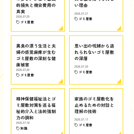
的損失と機会費用の
い理由
真実
2026.07.21
2026.07.25
ゴミ屋敷
ゴミ屋敷
異臭の漂う生活と夫
思い出の呪縛から逃
婦の感覚麻痺が生む
れられないゴミ屋敷
ゴミ屋敷の深刻な健
の深層
康被害
2026.07.20
2026.07.20
ゴミ屋敷
ゴミ屋敷
精神保健福祉法とゴ
家族のゴミ屋敷化を
ミ屋敷対策を巡る福
止めるための対話と
祉的介入と法的強制
理解の技術
力の調和
2026.07.17
2026.07.18
ゴミ屋敷
知識