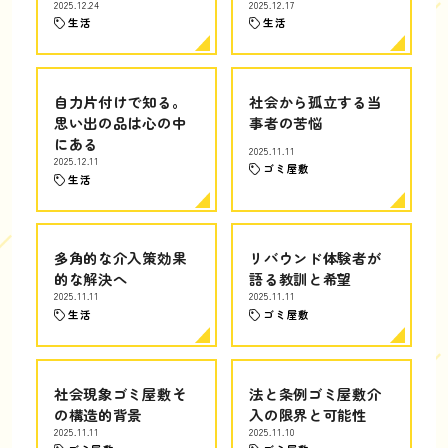
2025.12.24
2025.12.17
生活
生活
自力片付けで知る。
社会から孤立する当
思い出の品は心の中
事者の苦悩
にある
2025.11.11
2025.12.11
ゴミ屋敷
生活
多角的な介入策効果
リバウンド体験者が
的な解決へ
語る教訓と希望
2025.11.11
2025.11.11
生活
ゴミ屋敷
社会現象ゴミ屋敷そ
法と条例ゴミ屋敷介
の構造的背景
入の限界と可能性
2025.11.11
2025.11.10