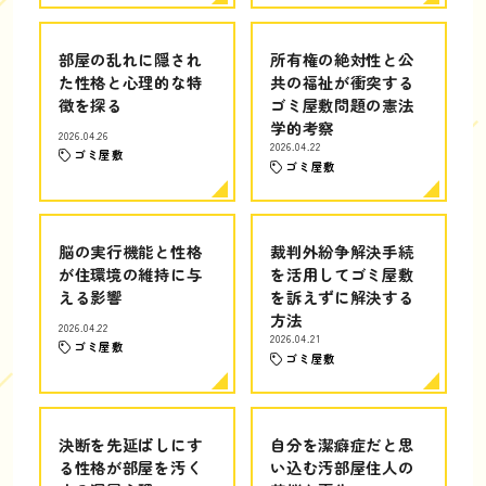
部屋の乱れに隠され
所有権の絶対性と公
た性格と心理的な特
共の福祉が衝突する
徴を探る
ゴミ屋敷問題の憲法
学的考察
2026.04.26
2026.04.22
ゴミ屋敷
ゴミ屋敷
脳の実行機能と性格
裁判外紛争解決手続
が住環境の維持に与
を活用してゴミ屋敷
える影響
を訴えずに解決する
方法
2026.04.22
2026.04.21
ゴミ屋敷
ゴミ屋敷
決断を先延ばしにす
自分を潔癖症だと思
る性格が部屋を汚く
い込む汚部屋住人の