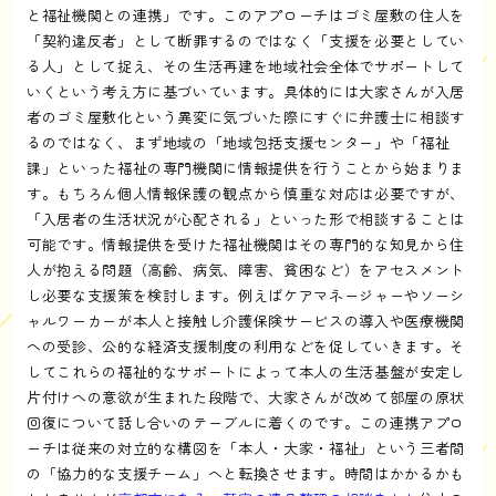
と福祉機関との連携」です。このアプローチはゴミ屋敷の住人を
「契約違反者」として断罪するのではなく「支援を必要としてい
る人」として捉え、その生活再建を地域社会全体でサポートして
いくという考え方に基づいています。具体的には大家さんが入居
者のゴミ屋敷化という異変に気づいた際にすぐに弁護士に相談す
るのではなく、まず地域の「地域包括支援センター」や「福祉
課」といった福祉の専門機関に情報提供を行うことから始まりま
す。もちろん個人情報保護の観点から慎重な対応は必要ですが、
「入居者の生活状況が心配される」といった形で相談することは
可能です。情報提供を受けた福祉機関はその専門的な知見から住
人が抱える問題（高齢、病気、障害、貧困など）をアセスメント
し必要な支援策を検討します。例えばケアマネージャーやソーシ
ャルワーカーが本人と接触し介護保険サービスの導入や医療機関
への受診、公的な経済支援制度の利用などを促していきます。そ
してこれらの福祉的なサポートによって本人の生活基盤が安定し
片付けへの意欲が生まれた段階で、大家さんが改めて部屋の原状
回復について話し合いのテーブルに着くのです。この連携アプロ
ーチは従来の対立的な構図を「本人・大家・福祉」という三者間
の「協力的な支援チーム」へと転換させます。時間はかかるかも