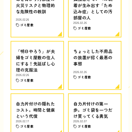
火災リスクと物理的
着が生み出す「ため
な危険性の教訓
込み症」としての汚
部屋の人
2026.02.26
2026.02.26
ゴミ屋敷
ゴミ屋敷
「明日やろう」が夫
ちょっとした不用品
婦をゴミ屋敷の住人
の放置が招く最悪の
にする！先延ばし心
事態
理の克服法
2026.02.26
2026.02.26
ゴミ屋敷
ゴミ屋敷
自力片付けの隠れた
自力片付けの第一
コスト。時間と健康
歩。ゴミ袋を一つだ
という代償
け買ってくる勇気
2026.02.17
2026.02.07
ゴミ屋敷
ゴミ屋敷