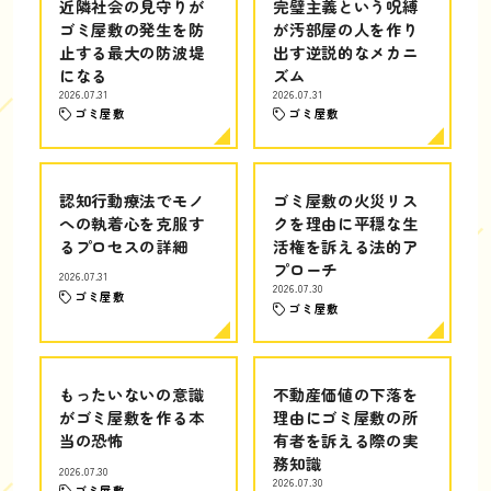
近隣社会の見守りが
完璧主義という呪縛
ゴミ屋敷の発生を防
が汚部屋の人を作り
止する最大の防波堤
出す逆説的なメカニ
になる
ズム
2026.07.31
2026.07.31
ゴミ屋敷
ゴミ屋敷
認知行動療法でモノ
ゴミ屋敷の火災リス
への執着心を克服す
クを理由に平穏な生
るプロセスの詳細
活権を訴える法的ア
プローチ
2026.07.31
2026.07.30
ゴミ屋敷
ゴミ屋敷
もったいないの意識
不動産価値の下落を
がゴミ屋敷を作る本
理由にゴミ屋敷の所
当の恐怖
有者を訴える際の実
務知識
2026.07.30
2026.07.30
ゴミ屋敷