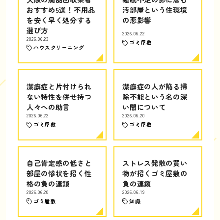
おすすめ5選！不用品
汚部屋という住環境
を安く早く処分する
の悪影響
選び方
2026.06.22
2026.06.23
ゴミ屋敷
ハウスクリーニング
潔癖症と片付けられ
潔癖症の人が陥る掃
ない特性を併せ持つ
除不能という名の深
人々への助言
い闇について
2026.06.22
2026.06.20
ゴミ屋敷
ゴミ屋敷
自己肯定感の低さと
ストレス発散の買い
部屋の惨状を招く性
物が招くゴミ屋敷の
格の負の連鎖
負の連鎖
2026.06.20
2026.06.19
ゴミ屋敷
知識