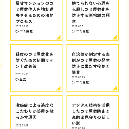
賃貸マンションのゴ
捨てられない心理を
ミ屋敷住人を強制退
克服しゴミ屋敷化を
去させるための法的
防止する断捨離の極
プロセス
意
2026.06.02
2026.05.31
ゴミ屋敷
ゴミ屋敷
軽度のゴミ屋敷化を
自治体が制定する条
防ぐための初期サイ
例がゴミ屋敷の発生
ンと改善策
防止に果たす役割と
限界
2026.05.31
2026.05.29
生活
ゴミ屋敷
潔癖症による過度な
デジタル技術を活用
こだわりが部屋を散
したゴミ屋敷防止と
らかす原因
高齢者見守りの新し
い形
2026.05.28
2026.05.28