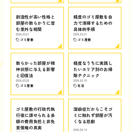
創造性が高い性格と
軽度のゴミ屋敷を自
部屋の散らかりに潜
力で清掃するための
む意外な相関
具体的手順
2026.03.21
2026.03.21
ゴミ屋敷
ゴミ屋敷
散らかった部屋が精
軽度なうちに実践し
神状態に与える影響
たいエリア別のお掃
と回復法
除テクニック
2026.03.20
2026.03.19
ゴミ屋敷
生活
ゴミ屋敷の行政代執
潔癖症だからこそゴ
行後に課せられる多
ミに触れず部屋が汚
額の費用負担と非免
くなる悲劇
責債権の真実
2026.03.14