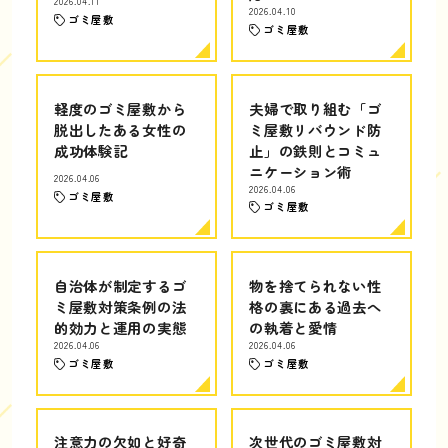
2026.04.11
2026.04.10
ゴミ屋敷
ゴミ屋敷
軽度のゴミ屋敷から
夫婦で取り組む「ゴ
脱出したある女性の
ミ屋敷リバウンド防
成功体験記
止」の鉄則とコミュ
ニケーション術
2026.04.06
2026.04.06
ゴミ屋敷
ゴミ屋敷
自治体が制定するゴ
物を捨てられない性
ミ屋敷対策条例の法
格の裏にある過去へ
的効力と運用の実態
の執着と愛情
2026.04.06
2026.04.06
ゴミ屋敷
ゴミ屋敷
注意力の欠如と好奇
次世代のゴミ屋敷対