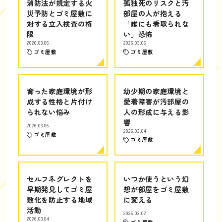
消防法が規定する火
孤独死のリスクと汚
災予防とゴミ屋敷に
部屋の人が抱える
対する立入検査の権
「誰にも看取られな
限
い」恐怖
2026.03.06
2026.03.06
ゴミ屋敷
ゴミ屋敷
育った家庭環境が形
幼少期の家庭環境と
成する性格と片付け
愛着障害が汚部屋の
られない悩み
人の形成に与える影
響
2026.03.06
2026.03.04
ゴミ屋敷
ゴミ屋敷
セルフネグレクトを
いつか使うという幻
早期発見してゴミ屋
想が部屋をゴミ屋敷
敷化を防止する地域
に変える
活動
2026.03.02
2026.03.04