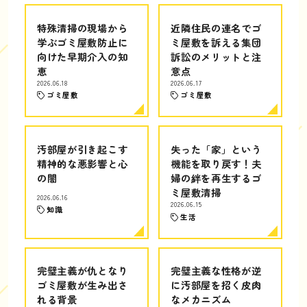
特殊清掃の現場から
近隣住民の連名でゴ
学ぶゴミ屋敷防止に
ミ屋敷を訴える集団
向けた早期介入の知
訴訟のメリットと注
恵
意点
2026.06.18
2026.06.17
ゴミ屋敷
ゴミ屋敷
汚部屋が引き起こす
失った「家」という
精神的な悪影響と心
機能を取り戻す！夫
の闇
婦の絆を再生するゴ
ミ屋敷清掃
2026.06.16
2026.06.15
知識
生活
完璧主義が仇となり
完璧主義な性格が逆
ゴミ屋敷が生み出さ
に汚部屋を招く皮肉
れる背景
なメカニズム