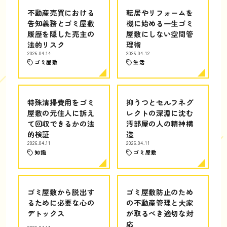
不動産売買における
転居やリフォームを
告知義務とゴミ屋敷
機に始める一生ゴミ
履歴を隠した売主の
屋敷にしない空間管
法的リスク
理術
2026.04.14
2026.04.12
ゴミ屋敷
生活
特殊清掃費用をゴミ
抑うつとセルフネグ
屋敷の元住人に訴え
レクトの深淵に沈む
て回収できるかの法
汚部屋の人の精神構
的検証
造
2026.04.11
2026.04.11
知識
ゴミ屋敷
ゴミ屋敷から脱出す
ゴミ屋敷防止のため
るために必要な心の
の不動産管理と大家
デトックス
が取るべき適切な対
応