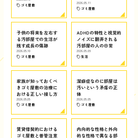
2026.05.11
ゴミ屋敷
ゴミ屋敷
子供の将来を左右す
ADHDの特性と視覚的
る汚部屋での生活が
ノイズに翻弄される
残す成長の傷跡
汚部屋の人の日常
2026.05.10
2026.05.09
ゴミ屋敷
生活
家族が知っておくべ
潔癖症なのに部屋は
きゴミ屋敷の治療に
汚いという矛盾の正
おける正しい接し方
体
2026.05.05
2026.05.05
ゴミ屋敷
ゴミ屋敷
賃貸借契約における
内向的な性格と外向
ゴミ屋敷と善管注意
的な性格で異なる部