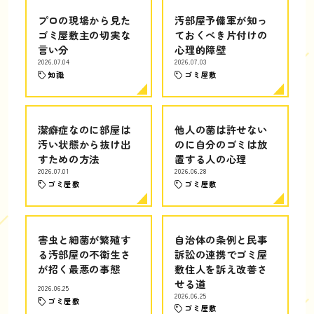
プロの現場から見た
汚部屋予備軍が知っ
ゴミ屋敷主の切実な
ておくべき片付けの
言い分
心理的障壁
2026.07.04
2026.07.03
知識
ゴミ屋敷
潔癖症なのに部屋は
他人の菌は許せない
汚い状態から抜け出
のに自分のゴミは放
すための方法
置する人の心理
2026.07.01
2026.06.28
ゴミ屋敷
ゴミ屋敷
害虫と細菌が繁殖す
自治体の条例と民事
る汚部屋の不衛生さ
訴訟の連携でゴミ屋
が招く最悪の事態
敷住人を訴え改善さ
せる道
2026.06.25
2026.06.25
ゴミ屋敷
ゴミ屋敷