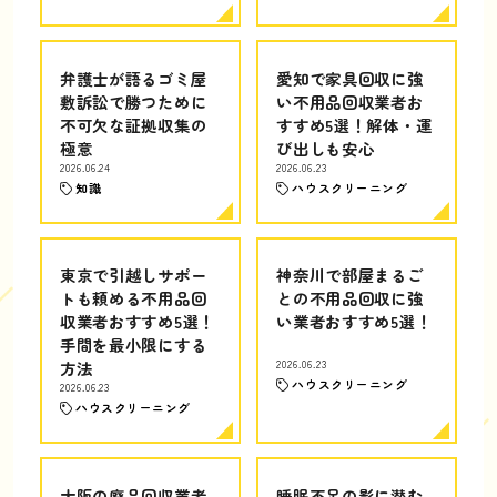
弁護士が語るゴミ屋
愛知で家具回収に強
敷訴訟で勝つために
い不用品回収業者お
不可欠な証拠収集の
すすめ5選！解体・運
極意
び出しも安心
2026.06.24
2026.06.23
知識
ハウスクリーニング
東京で引越しサポー
神奈川で部屋まるご
トも頼める不用品回
との不用品回収に強
収業者おすすめ5選！
い業者おすすめ5選！
手間を最小限にする
方法
2026.06.23
ハウスクリーニング
2026.06.23
ハウスクリーニング
大阪の廃品回収業者
睡眠不足の影に潜む