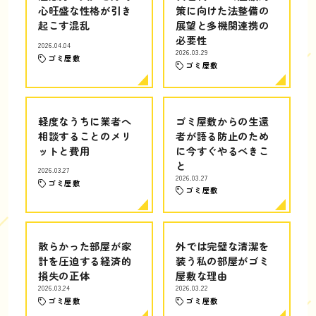
心旺盛な性格が引き
策に向けた法整備の
起こす混乱
展望と多機関連携の
必要性
2026.04.04
2026.03.29
ゴミ屋敷
ゴミ屋敷
軽度なうちに業者へ
ゴミ屋敷からの生還
相談することのメリ
者が語る防止のため
ットと費用
に今すぐやるべきこ
と
2026.03.27
2026.03.27
ゴミ屋敷
ゴミ屋敷
散らかった部屋が家
外では完璧な清潔を
計を圧迫する経済的
装う私の部屋がゴミ
損失の正体
屋敷な理由
2026.03.24
2026.03.22
ゴミ屋敷
ゴミ屋敷