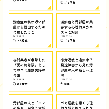
ゴミ屋敷
潔癖症の私が汚い部
潔癖症と汚部屋が共
屋から脱出するため
存する心理的メカニ
に試したこと
ズムと対策
2026.07.29
2026.07.28
ゴミ屋敷
ゴミ屋敷
専門業者が目撃した
感覚過敏と過集中？
「愛の終着駅」とし
発達障害から見た汚
てのゴミ屋敷夫婦の
部屋の人の新しい理
再生
解
2026.07.28
2026.07.26
ゴミ屋敷
知識
汚部屋の人と「モノ
ゴミ屋敷を招く心理
の多さ」が奪う金銭
的な壁と捨てられな