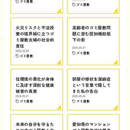
ゴミ屋敷
ゴミ屋敷
火災リスクと不法投
高齢者のゴミ屋敷問
棄の境界線に立つゴ
題に潜む認知機能低
ミ屋敷夫婦の社会的
下の影
責任
2026.05.27
2026.05.28
ゴミ屋敷
ゴミ屋敷
住環境の悪化が身体
部屋の惨状を潔癖症
に及ぼす深刻な健康
という言葉で隠して
被害の真実
きた私の告白
2026.05.27
2026.05.26
ゴミ屋敷
ゴミ屋敷
未来の自分を守るた
愛知県のマンション