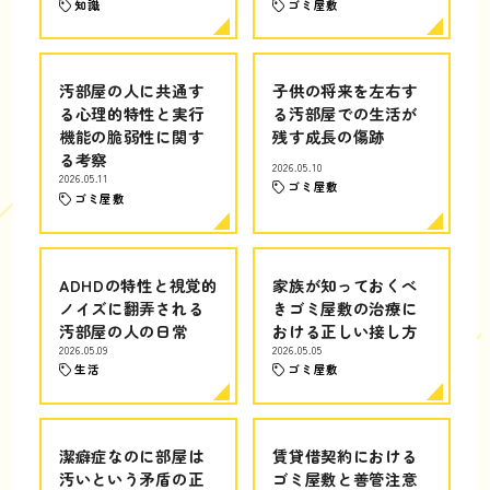
知識
ゴミ屋敷
汚部屋の人に共通す
子供の将来を左右す
る心理的特性と実行
る汚部屋での生活が
機能の脆弱性に関す
残す成長の傷跡
る考察
2026.05.10
2026.05.11
ゴミ屋敷
ゴミ屋敷
ADHDの特性と視覚的
家族が知っておくべ
ノイズに翻弄される
きゴミ屋敷の治療に
汚部屋の人の日常
おける正しい接し方
2026.05.09
2026.05.05
生活
ゴミ屋敷
潔癖症なのに部屋は
賃貸借契約における
汚いという矛盾の正
ゴミ屋敷と善管注意