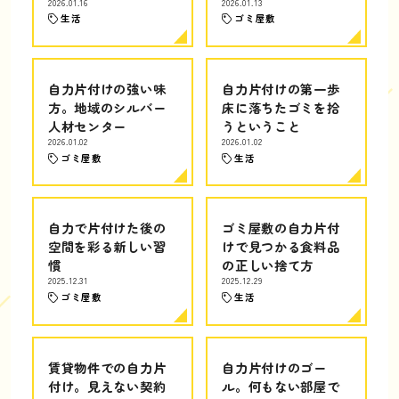
2026.01.16
2026.01.13
生活
ゴミ屋敷
自力片付けの強い味
自力片付けの第一歩
方。地域のシルバー
床に落ちたゴミを拾
人材センター
うということ
2026.01.02
2026.01.02
ゴミ屋敷
生活
自力で片付けた後の
ゴミ屋敷の自力片付
空間を彩る新しい習
けで見つかる食料品
慣
の正しい捨て方
2025.12.31
2025.12.29
ゴミ屋敷
生活
賃貸物件での自力片
自力片付けのゴー
付け。見えない契約
ル。何もない部屋で