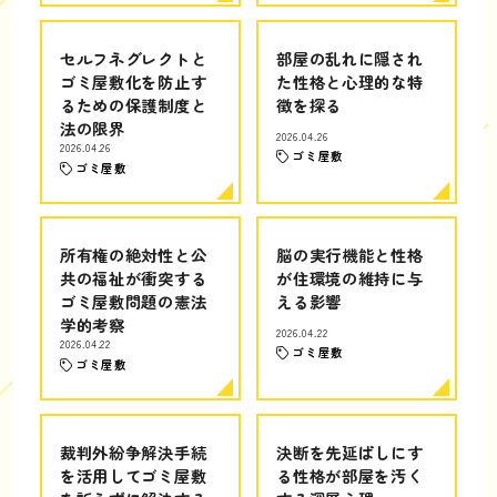
セルフネグレクトと
部屋の乱れに隠され
ゴミ屋敷化を防止す
た性格と心理的な特
るための保護制度と
徴を探る
法の限界
2026.04.26
2026.04.26
ゴミ屋敷
ゴミ屋敷
所有権の絶対性と公
脳の実行機能と性格
共の福祉が衝突する
が住環境の維持に与
ゴミ屋敷問題の憲法
える影響
学的考察
2026.04.22
2026.04.22
ゴミ屋敷
ゴミ屋敷
裁判外紛争解決手続
決断を先延ばしにす
を活用してゴミ屋敷
る性格が部屋を汚く