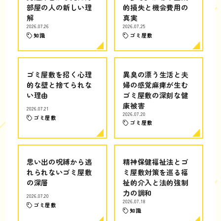
部屋の人の新しい理
的損失と機会費用の
解
真実
2026.07.26
2026.07.25
知識
ゴミ屋敷
ゴミ屋敷を招く心理
異臭の漂う生活と夫
的な壁と捨てられな
婦の感覚麻痺が生む
い理由
ゴミ屋敷の深刻な健
康被害
2026.07.21
2026.07.20
ゴミ屋敷
ゴミ屋敷
思い出の呪縛から逃
精神保健福祉法とゴ
れられないゴミ屋敷
ミ屋敷対策を巡る福
の深層
祉的介入と法的強制
力の調和
2026.07.20
2026.07.18
ゴミ屋敷
知識