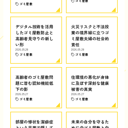
ゴミ屋敷
ゴミ屋敷
デジタル技術を活用
火災リスクと不法投
したゴミ屋敷防止と
棄の境界線に立つゴ
高齢者見守りの新し
ミ屋敷夫婦の社会的
い形
責任
2026.05.28
2026.05.28
ゴミ屋敷
ゴミ屋敷
高齢者のゴミ屋敷問
住環境の悪化が身体
題に潜む認知機能低
に及ぼす深刻な健康
下の影
被害の真実
2026.05.27
2026.05.27
ゴミ屋敷
ゴミ屋敷
部屋の惨状を潔癖症
未来の自分を守るた
という言葉で隠して
めに今ゴミ屋敷と向