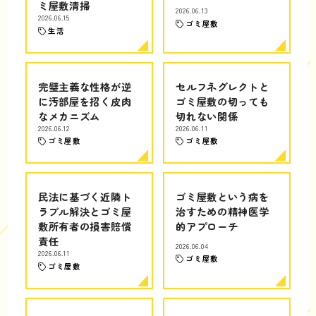
ミ屋敷清掃
2026.06.13
2026.06.15
ゴミ屋敷
生活
完璧主義な性格が逆
セルフネグレクトと
に汚部屋を招く皮肉
ゴミ屋敷の切っても
なメカニズム
切れない関係
2026.06.12
2026.06.11
ゴミ屋敷
ゴミ屋敷
民法に基づく近隣ト
ゴミ屋敷という病を
ラブル解決とゴミ屋
治すための精神医学
敷所有者の損害賠償
的アプローチ
責任
2026.06.04
2026.06.11
ゴミ屋敷
ゴミ屋敷