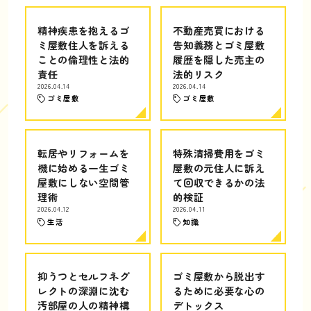
精神疾患を抱えるゴ
不動産売買における
ミ屋敷住人を訴える
告知義務とゴミ屋敷
ことの倫理性と法的
履歴を隠した売主の
責任
法的リスク
2026.04.14
2026.04.14
ゴミ屋敷
ゴミ屋敷
転居やリフォームを
特殊清掃費用をゴミ
機に始める一生ゴミ
屋敷の元住人に訴え
屋敷にしない空間管
て回収できるかの法
理術
的検証
2026.04.12
2026.04.11
生活
知識
抑うつとセルフネグ
ゴミ屋敷から脱出す
レクトの深淵に沈む
るために必要な心の
汚部屋の人の精神構
デトックス