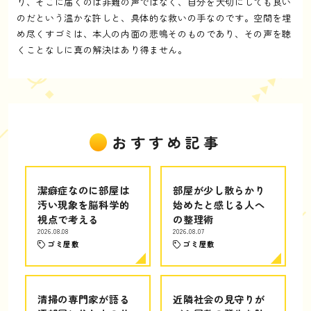
り、そこに届くのは非難の声ではなく、自分を大切にしても良い
のだという温かな許しと、具体的な救いの手なのです。空間を埋
め尽くすゴミは、本人の内面の悲鳴そのものであり、その声を聴
くことなしに真の解決はあり得ません。
おすすめ記事
潔癖症なのに部屋は
部屋が少し散らかり
汚い現象を脳科学的
始めたと感じる人へ
視点で考える
の整理術
2026.08.08
2026.08.07
ゴミ屋敷
ゴミ屋敷
清掃の専門家が語る
近隣社会の見守りが