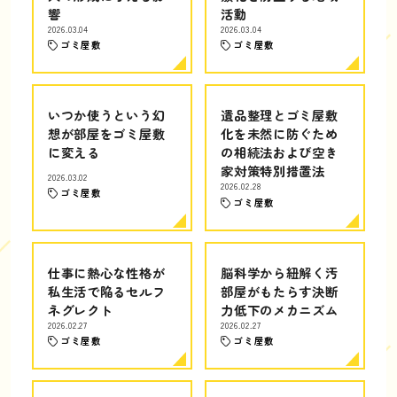
響
活動
2026.03.04
2026.03.04
ゴミ屋敷
ゴミ屋敷
いつか使うという幻
遺品整理とゴミ屋敷
想が部屋をゴミ屋敷
化を未然に防ぐため
に変える
の相続法および空き
家対策特別措置法
2026.03.02
2026.02.28
ゴミ屋敷
ゴミ屋敷
仕事に熱心な性格が
脳科学から紐解く汚
私生活で陥るセルフ
部屋がもたらす決断
ネグレクト
力低下のメカニズム
2026.02.27
2026.02.27
ゴミ屋敷
ゴミ屋敷