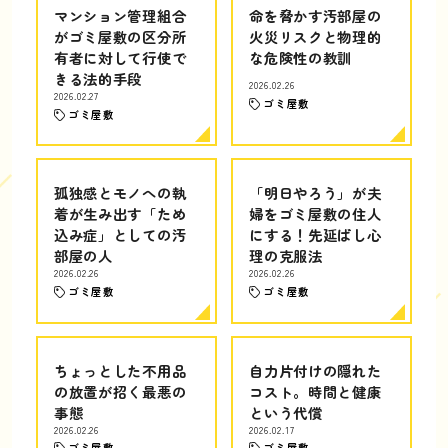
マンション管理組合
命を脅かす汚部屋の
がゴミ屋敷の区分所
火災リスクと物理的
有者に対して行使で
な危険性の教訓
きる法的手段
2026.02.26
2026.02.27
ゴミ屋敷
ゴミ屋敷
孤独感とモノへの執
「明日やろう」が夫
着が生み出す「ため
婦をゴミ屋敷の住人
込み症」としての汚
にする！先延ばし心
部屋の人
理の克服法
2026.02.26
2026.02.26
ゴミ屋敷
ゴミ屋敷
ちょっとした不用品
自力片付けの隠れた
の放置が招く最悪の
コスト。時間と健康
事態
という代償
2026.02.26
2026.02.17
ゴミ屋敷
ゴミ屋敷