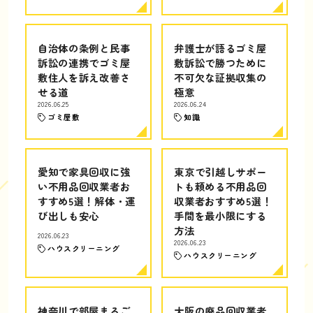
自治体の条例と民事
弁護士が語るゴミ屋
訴訟の連携でゴミ屋
敷訴訟で勝つために
敷住人を訴え改善さ
不可欠な証拠収集の
せる道
極意
2026.06.25
2026.06.24
ゴミ屋敷
知識
愛知で家具回収に強
東京で引越しサポー
い不用品回収業者お
トも頼める不用品回
すすめ5選！解体・運
収業者おすすめ5選！
び出しも安心
手間を最小限にする
方法
2026.06.23
2026.06.23
ハウスクリーニング
ハウスクリーニング
神奈川で部屋まるご
大阪の廃品回収業者