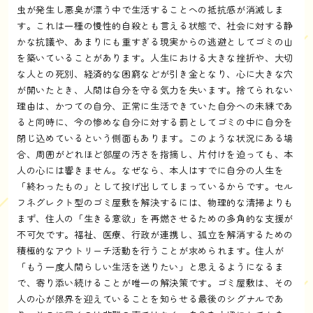
虫が発生し悪臭が漂う中で生活することへの抵抗感が消滅しま
す。これは一種の慢性的自殺とも言える状態で、社会に対する静
かな抗議や、あまりにも重すぎる現実からの逃避としてゴミの山
を築いていることがあります。人生における大きな挫折や、大切
な人との死別、経済的な困窮などが引き金となり、心に大きな穴
が開いたとき、人間は自分を守る気力を失います。捨てられない
理由は、かつての自分、正常に生活できていた自分への未練であ
ると同時に、今の惨めな自分に対する罰としてゴミの中に自分を
閉じ込めているという側面もあります。このような状況にある場
合、周囲がどれほど部屋の汚さを指摘し、片付けを迫っても、本
人の心には響きません。なぜなら、本人はすでに自分の人生を
「終わったもの」として投げ出してしまっているからです。セル
フネグレクト型のゴミ屋敷を解決するには、物理的な清掃よりも
まず、住人の「生きる意欲」を再燃させるための多角的な支援が
不可欠です。福祉、医療、行政が連携し、孤立を解消するための
積極的なアウトリーチ活動を行うことが求められます。住人が
「もう一度人間らしい生活を送りたい」と思えるようになるま
で、寄り添い続けることが唯一の解決策です。ゴミ屋敷は、その
人の心が限界を迎えていることを知らせる最後のシグナルであ