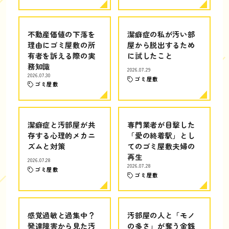
不動産価値の下落を
潔癖症の私が汚い部
理由にゴミ屋敷の所
屋から脱出するため
有者を訴える際の実
に試したこと
務知識
2026.07.29
2026.07.30
ゴミ屋敷
ゴミ屋敷
潔癖症と汚部屋が共
専門業者が目撃した
存する心理的メカニ
「愛の終着駅」とし
ズムと対策
てのゴミ屋敷夫婦の
再生
2026.07.28
2026.07.28
ゴミ屋敷
ゴミ屋敷
感覚過敏と過集中？
汚部屋の人と「モノ
発達障害から見た汚
の多さ」が奪う金銭