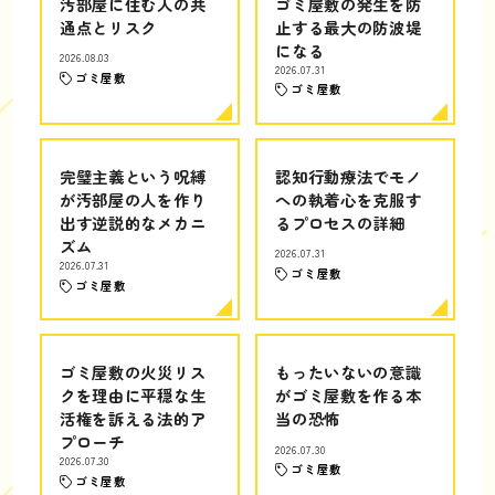
汚部屋に住む人の共
ゴミ屋敷の発生を防
通点とリスク
止する最大の防波堤
になる
2026.08.03
2026.07.31
ゴミ屋敷
ゴミ屋敷
完璧主義という呪縛
認知行動療法でモノ
が汚部屋の人を作り
への執着心を克服す
出す逆説的なメカニ
るプロセスの詳細
ズム
2026.07.31
2026.07.31
ゴミ屋敷
ゴミ屋敷
ゴミ屋敷の火災リス
もったいないの意識
クを理由に平穏な生
がゴミ屋敷を作る本
活権を訴える法的ア
当の恐怖
プローチ
2026.07.30
2026.07.30
ゴミ屋敷
ゴミ屋敷