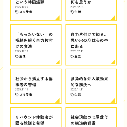
という時限爆弾
何を思うか
2025.12.25
2025.12.24
ゴミ屋敷
生活
「もったいない」の
自力片付けで知る。
呪縛を解く自力片付
思い出の品は心の中
けの魔法
にある
2025.12.17
2025.12.11
生活
生活
社会から孤立する当
多角的な介入策効果
事者の苦悩
的な解決へ
2025.11.11
2025.11.11
ゴミ屋敷
生活
リバウンド体験者が
社会現象ゴミ屋敷そ
語る教訓と希望
の構造的背景