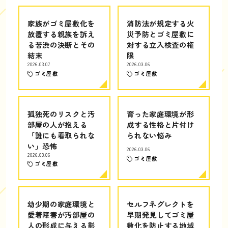
家族がゴミ屋敷化を
消防法が規定する火
放置する親族を訴え
災予防とゴミ屋敷に
る苦渋の決断とその
対する立入検査の権
結末
限
2026.03.07
2026.03.06
ゴミ屋敷
ゴミ屋敷
孤独死のリスクと汚
育った家庭環境が形
部屋の人が抱える
成する性格と片付け
「誰にも看取られな
られない悩み
い」恐怖
2026.03.06
2026.03.06
ゴミ屋敷
ゴミ屋敷
幼少期の家庭環境と
セルフネグレクトを
愛着障害が汚部屋の
早期発見してゴミ屋
人の形成に与える影
敷化を防止する地域