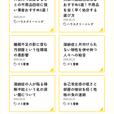
との不用品回収に強
おすすめ5選！不用品
い業者おすすめ5選！
を安く早く処分する
選び方
2026.06.23
2026.06.23
ハウスクリーニング
ハウスクリーニング
睡眠不足の影に潜む
潔癖症と片付けられ
汚部屋という住環境
ない特性を併せ持つ
の悪影響
人々への助言
2026.06.22
2026.06.22
ゴミ屋敷
ゴミ屋敷
潔癖症の人が陥る掃
自己肯定感の低さと
除不能という名の深
部屋の惨状を招く性
い闇について
格の負の連鎖
2026.06.20
2026.06.20
ゴミ屋敷
ゴミ屋敷