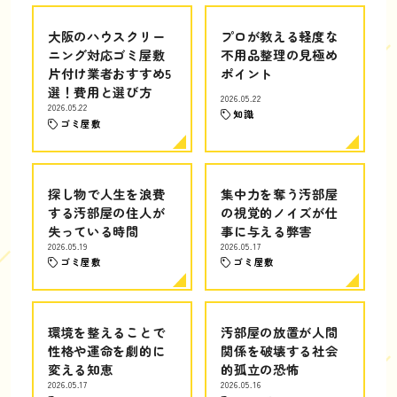
大阪のハウスクリー
プロが教える軽度な
ニング対応ゴミ屋敷
不用品整理の見極め
片付け業者おすすめ5
ポイント
選！費用と選び方
2026.05.22
2026.05.22
知識
ゴミ屋敷
探し物で人生を浪費
集中力を奪う汚部屋
する汚部屋の住人が
の視覚的ノイズが仕
失っている時間
事に与える弊害
2026.05.19
2026.05.17
ゴミ屋敷
ゴミ屋敷
環境を整えることで
汚部屋の放置が人間
性格や運命を劇的に
関係を破壊する社会
変える知恵
的孤立の恐怖
2026.05.17
2026.05.16