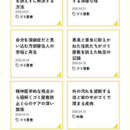
を訴えずに解決する
する深層心理
方法
2026.04.21
2026.04.21
ゴミ屋敷
ゴミ屋敷
自分を潔癖症だと思
悪臭と害虫に耐えか
い込む汚部屋住人の
ねた住民たちがゴミ
苦悩と再生
屋敷を訴えた執念の
記録
2026.04.18
2026.04.18
ゴミ屋敷
ゴミ屋敷
精神医学的な視点か
外の汚れを遮断する
ら紐解くゴミ屋敷防
ほど家の中がゴミで
止と心のケアの深い
埋まる皮肉
関係
2026.04.15
2026.04.16
知識
ゴミ屋敷