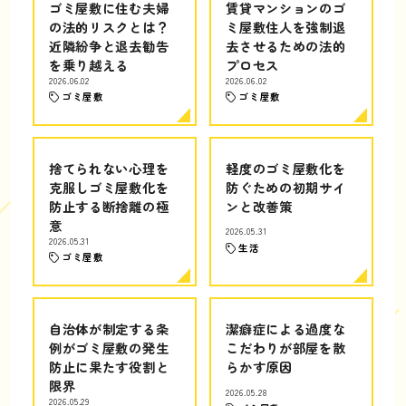
ゴミ屋敷に住む夫婦
賃貸マンションのゴ
の法的リスクとは？
ミ屋敷住人を強制退
近隣紛争と退去勧告
去させるための法的
を乗り越える
プロセス
2026.06.02
2026.06.02
ゴミ屋敷
ゴミ屋敷
捨てられない心理を
軽度のゴミ屋敷化を
克服しゴミ屋敷化を
防ぐための初期サイ
防止する断捨離の極
ンと改善策
意
2026.05.31
2026.05.31
生活
ゴミ屋敷
自治体が制定する条
潔癖症による過度な
例がゴミ屋敷の発生
こだわりが部屋を散
防止に果たす役割と
らかす原因
限界
2026.05.28
2026.05.29