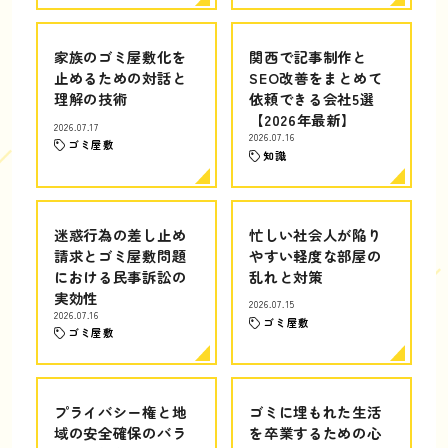
家族のゴミ屋敷化を
関西で記事制作と
止めるための対話と
SEO改善をまとめて
理解の技術
依頼できる会社5選
【2026年最新】
2026.07.17
2026.07.16
ゴミ屋敷
知識
迷惑行為の差し止め
忙しい社会人が陥り
請求とゴミ屋敷問題
やすい軽度な部屋の
における民事訴訟の
乱れと対策
実効性
2026.07.15
2026.07.16
ゴミ屋敷
ゴミ屋敷
プライバシー権と地
ゴミに埋もれた生活
域の安全確保のバラ
を卒業するための心