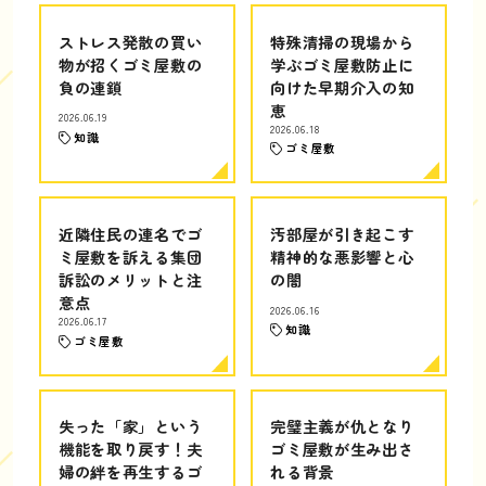
ストレス発散の買い
特殊清掃の現場から
物が招くゴミ屋敷の
学ぶゴミ屋敷防止に
負の連鎖
向けた早期介入の知
恵
2026.06.19
2026.06.18
知識
ゴミ屋敷
近隣住民の連名でゴ
汚部屋が引き起こす
ミ屋敷を訴える集団
精神的な悪影響と心
訴訟のメリットと注
の闇
意点
2026.06.16
2026.06.17
知識
ゴミ屋敷
失った「家」という
完璧主義が仇となり
機能を取り戻す！夫
ゴミ屋敷が生み出さ
婦の絆を再生するゴ
れる背景