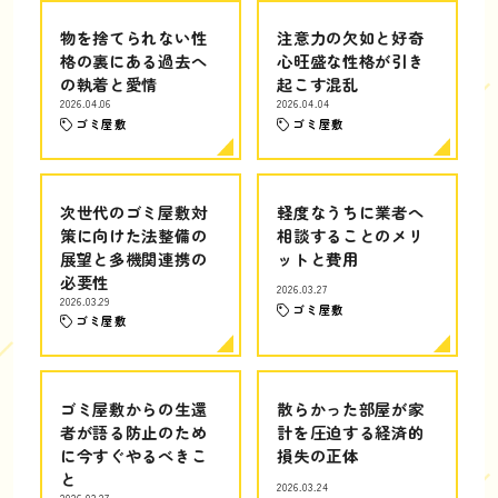
物を捨てられない性
注意力の欠如と好奇
格の裏にある過去へ
心旺盛な性格が引き
の執着と愛情
起こす混乱
2026.04.06
2026.04.04
ゴミ屋敷
ゴミ屋敷
次世代のゴミ屋敷対
軽度なうちに業者へ
策に向けた法整備の
相談することのメリ
展望と多機関連携の
ットと費用
必要性
2026.03.27
2026.03.29
ゴミ屋敷
ゴミ屋敷
ゴミ屋敷からの生還
散らかった部屋が家
者が語る防止のため
計を圧迫する経済的
に今すぐやるべきこ
損失の正体
と
2026.03.24