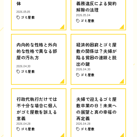
体
義務違反による契約
解除の法理
2026.05.05
2026.05.04
ゴミ屋敷
ゴミ屋敷
内向的な性格と外向
経済的困窮とゴミ屋
的な性格で異なる部
敷の関係は？夫婦が
屋の汚れ方
陥る貧困の連鎖と脱
出の鍵
2026.04.30
2026.04.30
ゴミ屋敷
ゴミ屋敷
行政代執行だけでは
夫婦で迎えるゴミ屋
不十分な場合に個人
敷卒業の日！未来へ
がゴミ屋敷を訴える
の展望と真の幸福の
意義
再定義
2026.04.28
2026.04.28
ゴミ屋敷
ゴミ屋敷