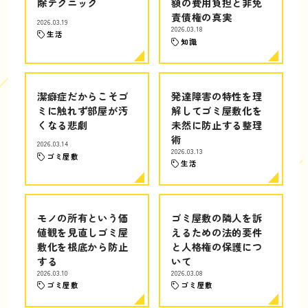
除テクニック
額の費用負担と非免
責債権の真実
2026.03.19
2026.03.18
生活
知識
潔癖症だからこそゴ
発達障害の特性を理
ミに触れず部屋が汚
解してゴミ屋敷化を
くなる悲劇
未然に防止する整理
術
2026.03.14
2026.03.13
ゴミ屋敷
生活
モノの所有という価
ゴミ屋敷の隣人を訴
値観を見直しゴミ屋
えるための法的要件
敷化を根底から防止
と人格権の保護につ
する
いて
2026.03.10
2026.03.08
ゴミ屋敷
ゴミ屋敷