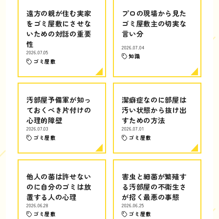
遠方の親が住む実家
プロの現場から見た
をゴミ屋敷にさせな
ゴミ屋敷主の切実な
いための対話の重要
言い分
性
2026.07.04
2026.07.05
知識
ゴミ屋敷
汚部屋予備軍が知っ
潔癖症なのに部屋は
ておくべき片付けの
汚い状態から抜け出
心理的障壁
すための方法
2026.07.03
2026.07.01
ゴミ屋敷
ゴミ屋敷
他人の菌は許せない
害虫と細菌が繁殖す
のに自分のゴミは放
る汚部屋の不衛生さ
置する人の心理
が招く最悪の事態
2026.06.28
2026.06.25
ゴミ屋敷
ゴミ屋敷