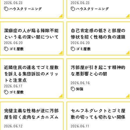
2026.06.23
2026.06.23
ハウスクリーニング
ハウスクリーニング
潔癖症の人が陥る掃除不能
自己肯定感の低さと部屋の
という名の深い闇について
惨状を招く性格の負の連鎖
2026.06.20
2026.06.20
ゴミ屋敷
ゴミ屋敷
近隣住民の連名でゴミ屋敷
汚部屋が引き起こす精神的
を訴える集団訴訟のメリッ
な悪影響と心の闇
トと注意点
2026.06.16
2026.06.17
知識
ゴミ屋敷
完璧主義な性格が逆に汚部
セルフネグレクトとゴミ屋
屋を招く皮肉なメカニズム
敷の切っても切れない関係
2026.06.12
2026.06.11