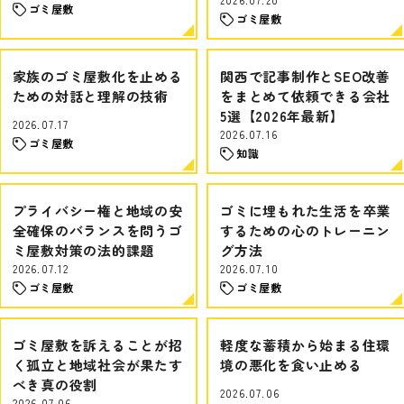
ゴミ屋敷
ゴミ屋敷
家族のゴミ屋敷化を止める
関西で記事制作とSEO改善
ための対話と理解の技術
をまとめて依頼できる会社
5選【2026年最新】
2026.07.17
2026.07.16
ゴミ屋敷
知識
プライバシー権と地域の安
ゴミに埋もれた生活を卒業
全確保のバランスを問うゴ
するための心のトレーニン
ミ屋敷対策の法的課題
グ方法
2026.07.12
2026.07.10
ゴミ屋敷
ゴミ屋敷
ゴミ屋敷を訴えることが招
軽度な蓄積から始まる住環
く孤立と地域社会が果たす
境の悪化を食い止める
べき真の役割
2026.07.06
2026.07.06