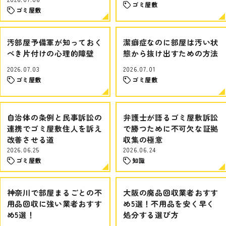
ゴミ屋敷
ゴミ屋敷
汚部屋予備軍が知っておく
潔癖症なのに部屋は汚い状
べき片付けの心理的障壁
態から抜け出すための方法
2026.07.03
2026.07.01
ゴミ屋敷
ゴミ屋敷
自治体の条例と民事訴訟の
弁護士が語るゴミ屋敷訴訟
連携でゴミ屋敷住人を訴え
で勝つために不可欠な証拠
改善させる道
収集の極意
2026.06.25
2026.06.24
ゴミ屋敷
知識
神奈川で部屋まるごとの不
大阪の廃品回収業者おすす
用品回収に強い業者おすす
め5選！不用品を安く早く
め5選！
処分する選び方