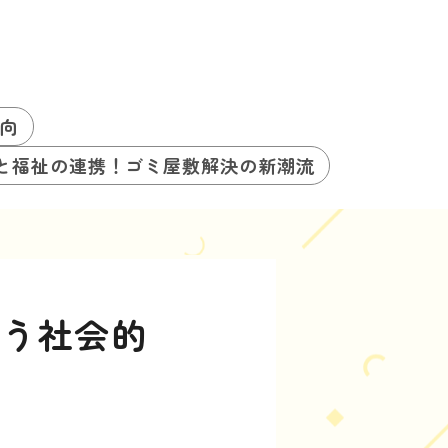
向
と福祉の連携！ゴミ屋敷解決の新潮流
いう社会的