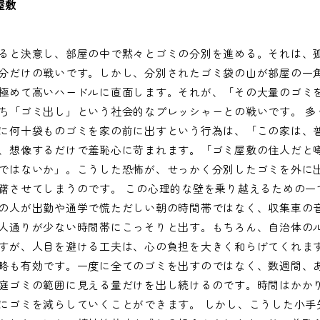
屋敷
ると決意し、部屋の中で黙々とゴミの分別を進める。それは、
分だけの戦いです。しかし、分別されたゴミ袋の山が部屋の一
極めて高いハードルに直面します。それが、「その大量のゴミ
ち「ゴミ出し」という社会的なプレッシャーとの戦いです。 多
に何十袋ものゴミを家の前に出すという行為は、「この家は、
、想像するだけで羞恥心に苛まれます。「ゴミ屋敷の住人だと
ではないか」。こうした恐怖が、せっかく分別したゴミを外に
躇させてしまうのです。 この心理的な壁を乗り越えるための一
の人が出勤や通学で慌ただしい朝の時間帯ではなく、収集車の
人通りが少ない時間帯にこっそりと出す。もちろん、自治体の
すが、人目を避ける工夫は、心の負担を大きく和らげてくれます
略も有効です。一度に全てのゴミを出すのではなく、数週間、
庭ゴミの範囲に見える量だけを出し続けるのです。時間はかか
にゴミを減らしていくことができます。 しかし、こうした小手