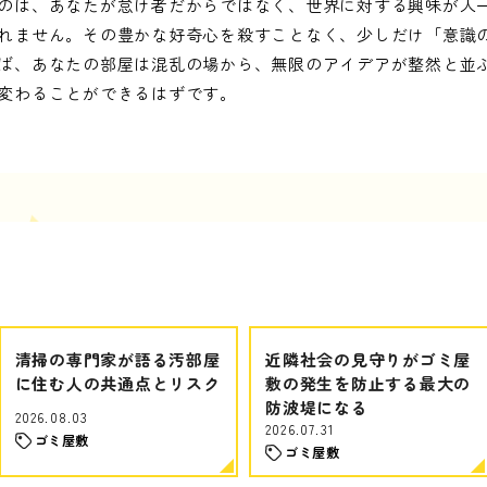
のは、あなたが怠け者だからではなく、世界に対する興味が人
れません。その豊かな好奇心を殺すことなく、少しだけ「意識
ば、あなたの部屋は混乱の場から、無限のアイデアが整然と並
変わることができるはずです。
清掃の専門家が語る汚部屋
近隣社会の見守りがゴミ屋
に住む人の共通点とリスク
敷の発生を防止する最大の
防波堤になる
2026.08.03
2026.07.31
ゴミ屋敷
ゴミ屋敷