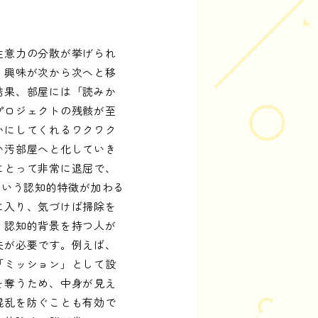
注意力の分散が挙げられ
、興味が次から次へと移
結果、部屋には「読みか
プロジェクトの残骸が至
かにしてくれるワクワク
い汚部屋へと化していき
にとって非常に退屈で、
という認知的特徴が加わる
に入り、気づけば掃除を
・認知的背景を持つ人が
夫が必要です。例えば、
「ミッション」として設
を奪うため、中身が見え
混乱を防ぐことも有効で