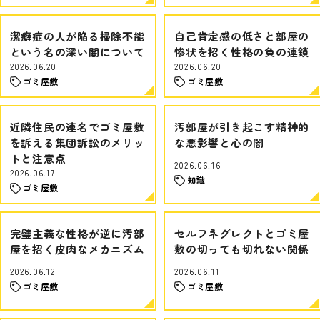
潔癖症の人が陥る掃除不能
自己肯定感の低さと部屋の
という名の深い闇について
惨状を招く性格の負の連鎖
2026.06.20
2026.06.20
ゴミ屋敷
ゴミ屋敷
近隣住民の連名でゴミ屋敷
汚部屋が引き起こす精神的
を訴える集団訴訟のメリッ
な悪影響と心の闇
トと注意点
2026.06.16
2026.06.17
知識
ゴミ屋敷
完璧主義な性格が逆に汚部
セルフネグレクトとゴミ屋
屋を招く皮肉なメカニズム
敷の切っても切れない関係
2026.06.12
2026.06.11
ゴミ屋敷
ゴミ屋敷