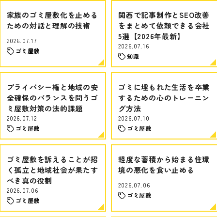
家族のゴミ屋敷化を止める
関西で記事制作とSEO改善
ための対話と理解の技術
をまとめて依頼できる会社
5選【2026年最新】
2026.07.17
2026.07.16
ゴミ屋敷
知識
プライバシー権と地域の安
ゴミに埋もれた生活を卒業
全確保のバランスを問うゴ
するための心のトレーニン
ミ屋敷対策の法的課題
グ方法
2026.07.12
2026.07.10
ゴミ屋敷
ゴミ屋敷
ゴミ屋敷を訴えることが招
軽度な蓄積から始まる住環
く孤立と地域社会が果たす
境の悪化を食い止める
べき真の役割
2026.07.06
2026.07.06
ゴミ屋敷
ゴミ屋敷