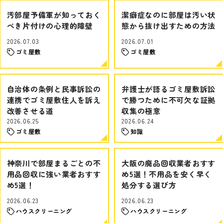
汚部屋予備軍が知っておく
潔癖症なのに部屋は汚い状
べき片付けの心理的障壁
態から抜け出すための方法
2026.07.03
2026.07.01
ゴミ屋敷
ゴミ屋敷
自治体の条例と民事訴訟の
弁護士が語るゴミ屋敷訴訟
連携でゴミ屋敷住人を訴え
で勝つために不可欠な証拠
改善させる道
収集の極意
2026.06.25
2026.06.24
ゴミ屋敷
知識
神奈川で部屋まるごとの不
大阪の廃品回収業者おすす
用品回収に強い業者おすす
め5選！不用品を安く早く
め5選！
処分する選び方
2026.06.23
2026.06.23
ハウスクリーニング
ハウスクリーニング