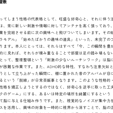
屋敷
ってしまう性格の代表格として、旺盛な好奇心と、それに伴う
は、常に新しい刺激や情報に対してアンテナを高く張っており
業を完結させる前に次の興味へと飛びついてしまいます。その
ラモデル」「始めたばかりの趣味の道具」といった、未完了の
ります。本人にとっては、それらはすべて「今、この瞬間を豊
的に見れば、それらが積み重なることで部屋は足の踏み場もな
とって、整理整頓という「刺激の少ないルーチンワーク」は脳
が困難な作業です。また、ADHD的な特性、すなわち注意欠如
うとして立ち上がった瞬間に、棚に置かれた昔のアルバムが目
るという「脱線」が日常茶飯事となります。このような性格的
性格を矯正しようとするのではなく、好奇心を逆手に取った工
クのゲーム」にする、あるいは特定の場所を綺麗にするという
て脳に与える仕組み作りです。また、視覚的なノイズが集中力
スを活用し、興味の対象を一時的に視界から消すことで、脳の