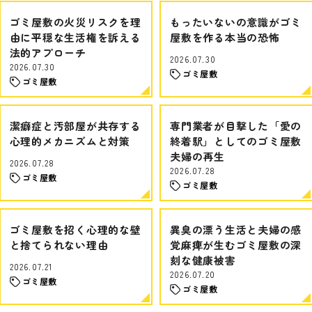
ゴミ屋敷の火災リスクを理
もったいないの意識がゴミ
由に平穏な生活権を訴える
屋敷を作る本当の恐怖
法的アプローチ
2026.07.30
2026.07.30
ゴミ屋敷
ゴミ屋敷
潔癖症と汚部屋が共存する
専門業者が目撃した「愛の
心理的メカニズムと対策
終着駅」としてのゴミ屋敷
夫婦の再生
2026.07.28
2026.07.28
ゴミ屋敷
ゴミ屋敷
ゴミ屋敷を招く心理的な壁
異臭の漂う生活と夫婦の感
と捨てられない理由
覚麻痺が生むゴミ屋敷の深
刻な健康被害
2026.07.21
2026.07.20
ゴミ屋敷
ゴミ屋敷