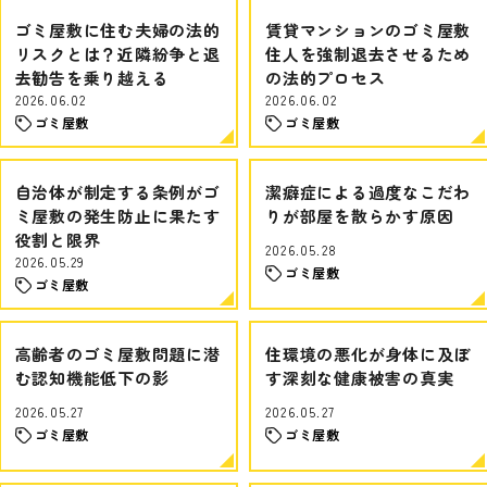
ゴミ屋敷に住む夫婦の法的
賃貸マンションのゴミ屋敷
リスクとは？近隣紛争と退
住人を強制退去させるため
去勧告を乗り越える
の法的プロセス
2026.06.02
2026.06.02
ゴミ屋敷
ゴミ屋敷
自治体が制定する条例がゴ
潔癖症による過度なこだわ
ミ屋敷の発生防止に果たす
りが部屋を散らかす原因
役割と限界
2026.05.28
2026.05.29
ゴミ屋敷
ゴミ屋敷
高齢者のゴミ屋敷問題に潜
住環境の悪化が身体に及ぼ
む認知機能低下の影
す深刻な健康被害の真実
2026.05.27
2026.05.27
ゴミ屋敷
ゴミ屋敷