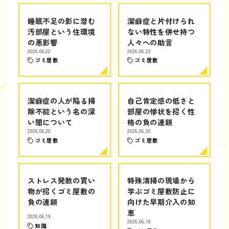
睡眠不足の影に潜む
潔癖症と片付けられ
汚部屋という住環境
ない特性を併せ持つ
の悪影響
人々への助言
2026.06.22
2026.06.22
ゴミ屋敷
ゴミ屋敷
潔癖症の人が陥る掃
自己肯定感の低さと
除不能という名の深
部屋の惨状を招く性
い闇について
格の負の連鎖
2026.06.20
2026.06.20
ゴミ屋敷
ゴミ屋敷
ストレス発散の買い
特殊清掃の現場から
物が招くゴミ屋敷の
学ぶゴミ屋敷防止に
負の連鎖
向けた早期介入の知
恵
2026.06.19
2026.06.18
知識