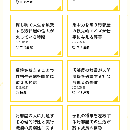
ゴミ屋敷
探し物で人生を浪費
集中力を奪う汚部屋
する汚部屋の住人が
の視覚的ノイズが仕
失っている時間
事に与える弊害
2026.05.19
2026.05.17
ゴミ屋敷
ゴミ屋敷
環境を整えることで
汚部屋の放置が人間
性格や運命を劇的に
関係を破壊する社会
変える知恵
的孤立の恐怖
2026.05.17
2026.05.16
知識
ゴミ屋敷
汚部屋の人に共通す
子供の将来を左右す
る心理的特性と実行
る汚部屋での生活が
機能の脆弱性に関す
残す成長の傷跡