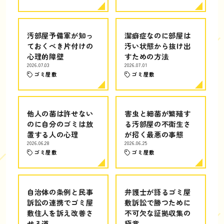
汚部屋予備軍が知っ
潔癖症なのに部屋は
ておくべき片付けの
汚い状態から抜け出
心理的障壁
すための方法
2026.07.03
2026.07.01
ゴミ屋敷
ゴミ屋敷
他人の菌は許せない
害虫と細菌が繁殖す
のに自分のゴミは放
る汚部屋の不衛生さ
置する人の心理
が招く最悪の事態
2026.06.28
2026.06.25
ゴミ屋敷
ゴミ屋敷
自治体の条例と民事
弁護士が語るゴミ屋
訴訟の連携でゴミ屋
敷訴訟で勝つために
敷住人を訴え改善さ
不可欠な証拠収集の
せる道
極意