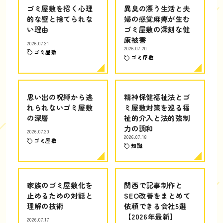
ゴミ屋敷を招く心理
異臭の漂う生活と夫
的な壁と捨てられな
婦の感覚麻痺が生む
い理由
ゴミ屋敷の深刻な健
康被害
2026.07.21
2026.07.20
ゴミ屋敷
ゴミ屋敷
思い出の呪縛から逃
精神保健福祉法とゴ
れられないゴミ屋敷
ミ屋敷対策を巡る福
の深層
祉的介入と法的強制
力の調和
2026.07.20
2026.07.18
ゴミ屋敷
知識
家族のゴミ屋敷化を
関西で記事制作と
止めるための対話と
SEO改善をまとめて
理解の技術
依頼できる会社5選
【2026年最新】
2026.07.17