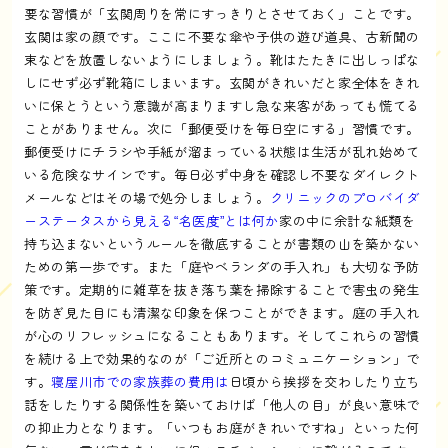
要な習慣が「玄関周りを常にすっきりとさせておく」ことです。
玄関は家の顔です。ここに不要な傘や子供の遊び道具、古新聞の
束などを放置しないようにしましょう。靴はたたきに出しっぱな
しにせず必ず靴箱にしまいます。玄関がきれいだと家全体をきれ
いに保とうという意識が高まりますし急な来客があっても慌てる
ことがありません。次に「郵便受けを毎日空にする」習慣です。
郵便受けにチラシや手紙が溜まっている状態は生活が乱れ始めて
いる危険なサインです。毎日必ず中身を確認し不要なダイレクト
メールなどはその場で処分しましょう。
クリニックのプロバイダ
ーステータスから見える“名医度”とは何か
家の中に余計な紙類を
持ち込まないというルールを徹底することが書類の山を築かない
ための第一歩です。また「庭やベランダの手入れ」も大切な予防
策です。定期的に雑草を抜き落ち葉を掃除することで害虫の発生
を防ぎ見た目にも清潔な印象を保つことができます。庭の手入れ
が心のリフレッシュになることもあります。そしてこれらの習慣
を続ける上で効果的なのが「ご近所とのコミュニケーション」で
す。
寝屋川市での家族葬の費用は
日頃から挨拶を交わしたり立ち
話をしたりする関係性を築いておけば「他人の目」が良い意味で
の抑止力となります。「いつもお庭がきれいですね」といった何