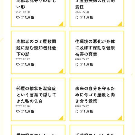
高齢者見守りの新し
ミ屋敷夫婦の社会的
い形
責任
2026.05.28
2026.05.28
ゴミ屋敷
ゴミ屋敷
高齢者のゴミ屋敷問
住環境の悪化が身体
題に潜む認知機能低
に及ぼす深刻な健康
下の影
被害の真実
2026.05.27
2026.05.27
ゴミ屋敷
ゴミ屋敷
部屋の惨状を潔癖症
未来の自分を守るた
という言葉で隠して
めに今ゴミ屋敷と向
きた私の告白
き合う覚悟
2026.05.26
2026.05.22
ゴミ屋敷
ゴミ屋敷