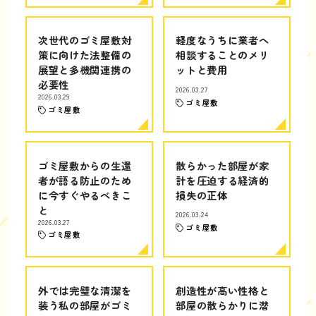
次世代のゴミ屋敷対
軽度なうちに業者へ
策に向けた法整備の
相談することのメリ
展望と多機関連携の
ットと費用
必要性
2026.03.27
2026.03.29
ゴミ屋敷
ゴミ屋敷
ゴミ屋敷からの生還
散らかった部屋が家
者が語る防止のため
計を圧迫する経済的
に今すぐやるべきこ
損失の正体
と
2026.03.24
2026.03.27
ゴミ屋敷
ゴミ屋敷
外では完璧な清潔を
創造性が高い性格と
装う私の部屋がゴミ
部屋の散らかりに潜