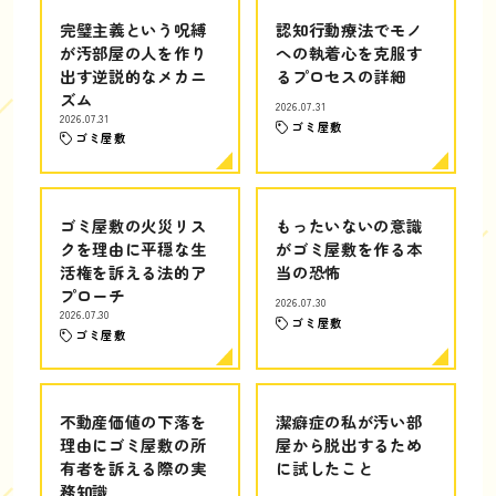
完璧主義という呪縛
認知行動療法でモノ
が汚部屋の人を作り
への執着心を克服す
出す逆説的なメカニ
るプロセスの詳細
ズム
2026.07.31
2026.07.31
ゴミ屋敷
ゴミ屋敷
ゴミ屋敷の火災リス
もったいないの意識
クを理由に平穏な生
がゴミ屋敷を作る本
活権を訴える法的ア
当の恐怖
プローチ
2026.07.30
2026.07.30
ゴミ屋敷
ゴミ屋敷
不動産価値の下落を
潔癖症の私が汚い部
理由にゴミ屋敷の所
屋から脱出するため
有者を訴える際の実
に試したこと
務知識