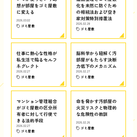
想が部屋をゴミ屋敷
化を未然に防ぐため
に変える
の相続法および空き
家対策特別措置法
2026.03.02
2026.02.28
ゴミ屋敷
ゴミ屋敷
仕事に熱心な性格が
脳科学から紐解く汚
私生活で陥るセルフ
部屋がもたらす決断
ネグレクト
力低下のメカニズム
2026.02.27
2026.02.27
ゴミ屋敷
ゴミ屋敷
マンション管理組合
命を脅かす汚部屋の
がゴミ屋敷の区分所
火災リスクと物理的
有者に対して行使で
な危険性の教訓
きる法的手段
2026.02.26
2026.02.27
ゴミ屋敷
ゴミ屋敷