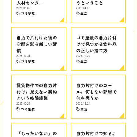
人材センター
うということ
2026.01.02
2026.01.02
ゴミ屋敷
生活
自力で片付けた後の
ゴミ屋敷の自力片付
空間を彩る新しい習
けで見つかる食料品
慣
の正しい捨て方
2025.12.31
2025.12.29
ゴミ屋敷
生活
賃貸物件での自力片
自力片付けのゴー
付け。見えない契約
ル。何もない部屋で
という時限爆弾
何を思うか
2025.12.25
2025.12.24
ゴミ屋敷
生活
「もったいない」の
自力片付けで知る。