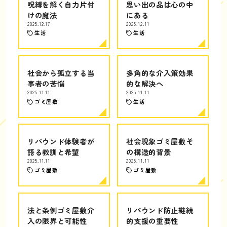
呪縛を解く自力片付
思い出の品は心の中
けの魔法
にある
2025.12.17
2025.12.11
生活
生活
社会から孤立する当
多角的な介入策効果
事者の苦悩
的な解決へ
2025.11.11
2025.11.11
ゴミ屋敷
生活
リバウンド体験者が
社会現象ゴミ屋敷そ
語る教訓と希望
の構造的背景
2025.11.11
2025.11.11
ゴミ屋敷
ゴミ屋敷
法と条例ゴミ屋敷介
リバウンド防止継続
入の限界と可能性
的支援の重要性