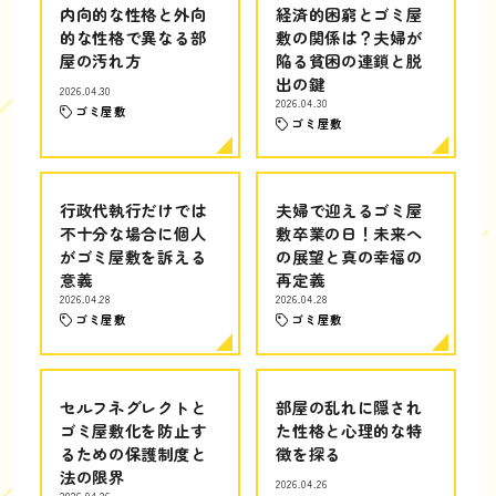
内向的な性格と外向
経済的困窮とゴミ屋
的な性格で異なる部
敷の関係は？夫婦が
屋の汚れ方
陥る貧困の連鎖と脱
出の鍵
2026.04.30
2026.04.30
ゴミ屋敷
ゴミ屋敷
行政代執行だけでは
夫婦で迎えるゴミ屋
不十分な場合に個人
敷卒業の日！未来へ
がゴミ屋敷を訴える
の展望と真の幸福の
意義
再定義
2026.04.28
2026.04.28
ゴミ屋敷
ゴミ屋敷
セルフネグレクトと
部屋の乱れに隠され
ゴミ屋敷化を防止す
た性格と心理的な特
るための保護制度と
徴を探る
法の限界
2026.04.26
2026.04.26