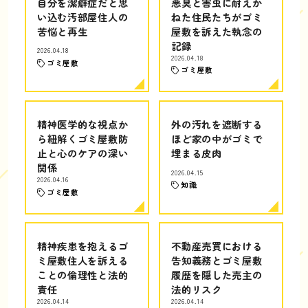
自分を潔癖症だと思
悪臭と害虫に耐えか
い込む汚部屋住人の
ねた住民たちがゴミ
苦悩と再生
屋敷を訴えた執念の
記録
2026.04.18
2026.04.18
ゴミ屋敷
ゴミ屋敷
精神医学的な視点か
外の汚れを遮断する
ら紐解くゴミ屋敷防
ほど家の中がゴミで
止と心のケアの深い
埋まる皮肉
関係
2026.04.15
2026.04.16
知識
ゴミ屋敷
精神疾患を抱えるゴ
不動産売買における
ミ屋敷住人を訴える
告知義務とゴミ屋敷
ことの倫理性と法的
履歴を隠した売主の
責任
法的リスク
2026.04.14
2026.04.14