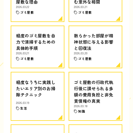
屋敷な理由
む意外な相関
2026.03.22
2026.03.21
ゴミ屋敷
ゴミ屋敷
軽度のゴミ屋敷を自
散らかった部屋が精
力で清掃するための
神状態に与える影響
具体的手順
と回復法
2026.03.21
2026.03.20
ゴミ屋敷
ゴミ屋敷
軽度なうちに実践し
ゴミ屋敷の行政代執
たいエリア別のお掃
行後に課せられる多
除テクニック
額の費用負担と非免
責債権の真実
2026.03.19
2026.03.18
生活
知識