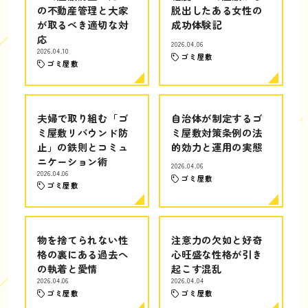
の不動産管理と大家
脱出したある女性の
が取るべき適切な対
成功体験記
応
2026.04.06
2026.04.10
ゴミ屋敷
ゴミ屋敷
夫婦で取り組む「ゴ
自治体が制定するゴ
ミ屋敷リバウンド防
ミ屋敷対策条例の法
止」の鉄則とコミュ
的効力と運用の実態
ニケーション術
2026.04.06
2026.04.06
ゴミ屋敷
ゴミ屋敷
物を捨てられない性
注意力の欠如と好奇
格の裏にある過去へ
心旺盛な性格が引き
の執着と愛情
起こす混乱
2026.04.06
2026.04.04
ゴミ屋敷
ゴミ屋敷