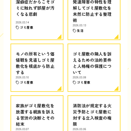
潔癖症だからこそゴ
発達障害の特性を理
ミに触れず部屋が汚
解してゴミ屋敷化を
くなる悲劇
未然に防止する整理
術
2026.03.14
2026.03.13
ゴミ屋敷
生活
モノの所有という価
ゴミ屋敷の隣人を訴
値観を見直しゴミ屋
えるための法的要件
敷化を根底から防止
と人格権の保護につ
する
いて
2026.03.10
2026.03.08
ゴミ屋敷
ゴミ屋敷
家族がゴミ屋敷化を
消防法が規定する火
放置する親族を訴え
災予防とゴミ屋敷に
る苦渋の決断とその
対する立入検査の権
結末
限
2026.03.07
2026.03.06