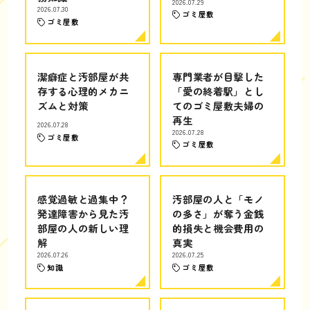
2026.07.29
2026.07.30
ゴミ屋敷
ゴミ屋敷
潔癖症と汚部屋が共
専門業者が目撃した
存する心理的メカニ
「愛の終着駅」とし
ズムと対策
てのゴミ屋敷夫婦の
再生
2026.07.28
2026.07.28
ゴミ屋敷
ゴミ屋敷
感覚過敏と過集中？
汚部屋の人と「モノ
発達障害から見た汚
の多さ」が奪う金銭
部屋の人の新しい理
的損失と機会費用の
解
真実
2026.07.26
2026.07.25
知識
ゴミ屋敷