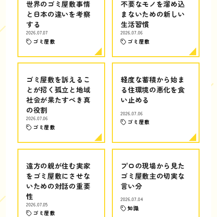
世界のゴミ屋敷事情
不要なモノを溜め込
と日本の違いを考察
まないための新しい
する
生活習慣
2026.07.07
2026.07.06
ゴミ屋敷
ゴミ屋敷
ゴミ屋敷を訴えるこ
軽度な蓄積から始ま
とが招く孤立と地域
る住環境の悪化を食
社会が果たすべき真
い止める
の役割
2026.07.06
2026.07.06
ゴミ屋敷
ゴミ屋敷
遠方の親が住む実家
プロの現場から見た
をゴミ屋敷にさせな
ゴミ屋敷主の切実な
いための対話の重要
言い分
性
2026.07.04
2026.07.05
知識
ゴミ屋敷