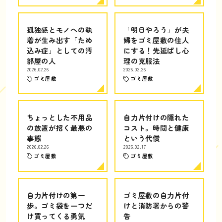
孤独感とモノへの執
「明日やろう」が夫
着が生み出す「ため
婦をゴミ屋敷の住人
込み症」としての汚
にする！先延ばし心
部屋の人
理の克服法
2026.02.26
2026.02.26
ゴミ屋敷
ゴミ屋敷
ちょっとした不用品
自力片付けの隠れた
の放置が招く最悪の
コスト。時間と健康
事態
という代償
2026.02.26
2026.02.17
ゴミ屋敷
ゴミ屋敷
自力片付けの第一
ゴミ屋敷の自力片付
歩。ゴミ袋を一つだ
けと消防署からの警
け買ってくる勇気
告