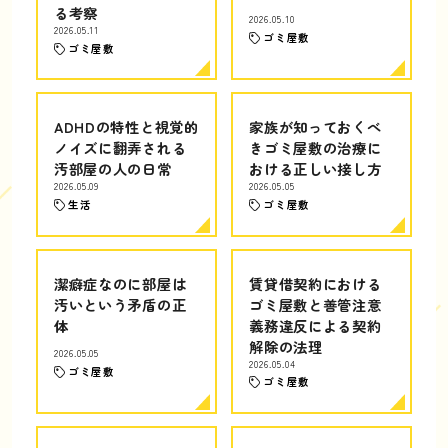
る考察
2026.05.10
2026.05.11
ゴミ屋敷
ゴミ屋敷
ADHDの特性と視覚的
家族が知っておくべ
ノイズに翻弄される
きゴミ屋敷の治療に
汚部屋の人の日常
おける正しい接し方
2026.05.09
2026.05.05
生活
ゴミ屋敷
潔癖症なのに部屋は
賃貸借契約における
汚いという矛盾の正
ゴミ屋敷と善管注意
体
義務違反による契約
解除の法理
2026.05.05
2026.05.04
ゴミ屋敷
ゴミ屋敷