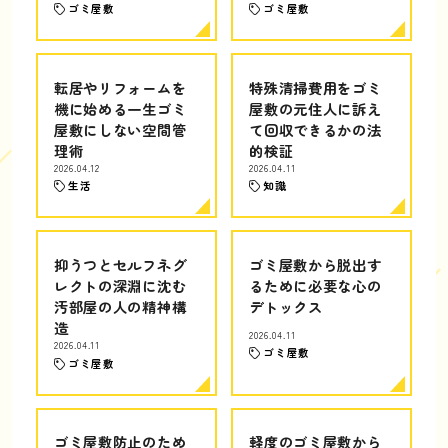
ゴミ屋敷
ゴミ屋敷
転居やリフォームを
特殊清掃費用をゴミ
機に始める一生ゴミ
屋敷の元住人に訴え
屋敷にしない空間管
て回収できるかの法
理術
的検証
2026.04.12
2026.04.11
生活
知識
抑うつとセルフネグ
ゴミ屋敷から脱出す
レクトの深淵に沈む
るために必要な心の
汚部屋の人の精神構
デトックス
造
2026.04.11
2026.04.11
ゴミ屋敷
ゴミ屋敷
ゴミ屋敷防止のため
軽度のゴミ屋敷から