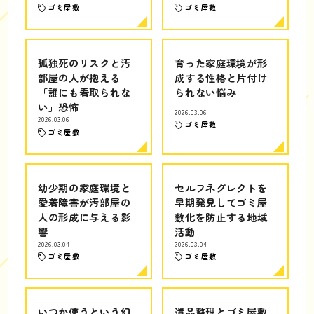
ゴミ屋敷
ゴミ屋敷
孤独死のリスクと汚
育った家庭環境が形
部屋の人が抱える
成する性格と片付け
「誰にも看取られな
られない悩み
い」恐怖
2026.03.06
2026.03.06
ゴミ屋敷
ゴミ屋敷
幼少期の家庭環境と
セルフネグレクトを
愛着障害が汚部屋の
早期発見してゴミ屋
人の形成に与える影
敷化を防止する地域
響
活動
2026.03.04
2026.03.04
ゴミ屋敷
ゴミ屋敷
いつか使うという幻
遺品整理とゴミ屋敷