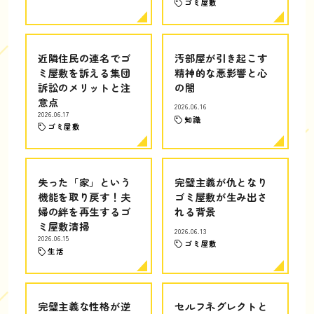
ゴミ屋敷
近隣住民の連名でゴ
汚部屋が引き起こす
ミ屋敷を訴える集団
精神的な悪影響と心
訴訟のメリットと注
の闇
意点
2026.06.16
2026.06.17
知識
ゴミ屋敷
失った「家」という
完璧主義が仇となり
機能を取り戻す！夫
ゴミ屋敷が生み出さ
婦の絆を再生するゴ
れる背景
ミ屋敷清掃
2026.06.13
2026.06.15
ゴミ屋敷
生活
完璧主義な性格が逆
セルフネグレクトと