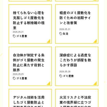
捨てられない心理を
軽度のゴミ屋敷化を
克服しゴミ屋敷化を
防ぐための初期サイ
防止する断捨離の極
ンと改善策
意
2026.05.31
2026.05.31
生活
ゴミ屋敷
自治体が制定する条
潔癖症による過度な
例がゴミ屋敷の発生
こだわりが部屋を散
防止に果たす役割と
らかす原因
限界
2026.05.28
2026.05.29
ゴミ屋敷
ゴミ屋敷
デジタル技術を活用
火災リスクと不法投
したゴミ屋敷防止と
棄の境界線に立つゴ