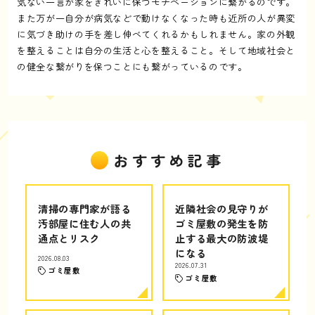
気ない一言が家をきれいに保つモチベーションに繋がるのです。
また万が一自分が病気などで動けなくなった時も近所の人が異変
に気づき助けの手を差し伸べてくれるかもしれません。家の外観
を整えることは自分の生活と心を整えること。そして地域社会と
の健全な繋がりを保つことにも繋がっているのです。
おすすめ記事
清掃の専門家が語る
近隣社会の見守りが
汚部屋に住む人の共
ゴミ屋敷の発生を防
通点とリスク
止する最大の防波堤
になる
2026.08.03
2026.07.31
ゴミ屋敷
ゴミ屋敷