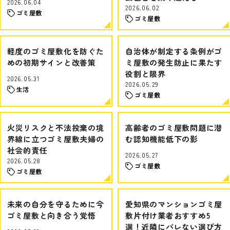
2026.06.04
2026.06.02
ゴミ屋敷
ゴミ屋敷
軽度のゴミ屋敷化を防ぐた
自治体が制定する条例がゴ
めの初期サインと改善策
ミ屋敷の発生防止に果たす
役割と限界
2026.05.31
2026.05.29
生活
ゴミ屋敷
火災リスクと不法投棄の境
高齢者のゴミ屋敷問題に潜
界線に立つゴミ屋敷夫婦の
む認知機能低下の影
社会的責任
2026.05.27
2026.05.28
ゴミ屋敷
ゴミ屋敷
未来の自分を守るために今
愛知県のマンションゴミ屋
ゴミ屋敷と向き合う覚悟
敷片付け業者おすすめ5
選！近隣にバレない選び方