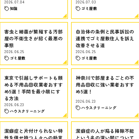
2026.07.04
2026.07.03
知識
ゴミ屋敷
害虫と細菌が繁殖する汚部
自治体の条例と民事訴訟の
屋の不衛生さが招く最悪の
連携でゴミ屋敷住人を訴え
事態
改善させる道
2026.06.25
2026.06.25
ゴミ屋敷
ゴミ屋敷
東京で引越しサポートも頼
神奈川で部屋まるごとの不
める不用品回収業者おすす
用品回収に強い業者おすす
め5選！手間を最小限にす
め5選！
る方法
2026.06.23
2026.06.23
ハウスクリーニング
ハウスクリーニング
潔癖症と片付けられない特
潔癖症の人が陥る掃除不能
性を併せ持つ人々への助言
という名の深い闇について