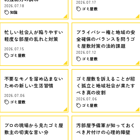
2026.07.17
2026.07.18
ゴミ屋敷
知識
忙しい社会人が陥りやすい
プライバシー権と地域の安
軽度な部屋の乱れと対策
全確保のバランスを問うゴ
ミ屋敷対策の法的課題
2026.07.15
2026.07.12
ゴミ屋敷
ゴミ屋敷
不要なモノを溜め込まない
ゴミ屋敷を訴えることが招
ための新しい生活習慣
く孤立と地域社会が果たす
べき真の役割
2026.07.06
2026.07.06
ゴミ屋敷
ゴミ屋敷
プロの現場から見たゴミ屋
汚部屋予備軍が知っておく
敷主の切実な言い分
べき片付けの心理的障壁