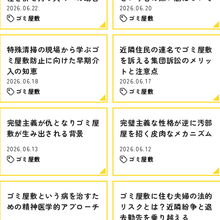
2026.06.22
2026.06.20
ゴミ屋敷
ゴミ屋敷
特殊清掃の現場から学ぶゴ
近隣住民の連名でゴミ屋敷
ミ屋敷防止に向けた早期介
を訴える集団訴訟のメリッ
入の知恵
トと注意点
2026.06.18
2026.06.17
ゴミ屋敷
ゴミ屋敷
完璧主義が仇となりゴミ屋
完璧主義な性格が逆に汚部
敷が生み出される背景
屋を招く皮肉なメカニズム
2026.06.13
2026.06.12
ゴミ屋敷
ゴミ屋敷
ゴミ屋敷という病を治すた
ゴミ屋敷に住む夫婦の法的
めの精神医学的アプローチ
リスクとは？近隣紛争と退
去勧告を乗り越える