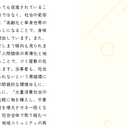
っても促進されているこ
象ではなく、社会の変容
に「高齢化と単身世帯の
らしになることで、身体
増加しています。また、
でしまう傾向も見られま
「人間関係の希薄化と地
ることで、ゴミ屋敷の兆
します。当事者も、社会
られないという悪循環に
の閉鎖的な環境ゆえに、
らに、「大量消費社会の
気軽に物を購入し、不要
量を増大させる一因とな
、社会全体で取り組むべ
、地域コミュニティの再