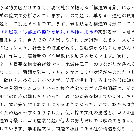
心理的要因だけでなく、現代社会が抱える「構造的背景」によ
学の論文で分析されています。この問題は、単なる一過性の現
題として捉えるべきです。まず、最も顕著な構造的背景の一つ
ゴミ屋敷・汚部屋の悩みを解決する袖ヶ浦市の
高齢者が一人暮
衰えにより、自力でのゴミ出しや片付けが困難になるケースが
の独立により、社会との接点が減り、孤独感から物をため込ん
的に作用し、高齢者のゴミ屋敷化を加速させています。次に、
全」も重要な構造的背景です。地域住民同士のつながりが薄れ
なったり、問題が発生しても声をかけにくい状況が生まれたり
、助けを求めることができず、問題が深刻化するまで外部に知
件や分譲マンションといった集合住宅でのゴミ屋敷問題は、そ
組合の対応の難しさといった、独自の課題を抱えています。さ
す。物が安価で手軽に手に入るようになったことで、私たちは
くため込みやすくなりました。使い捨て文化の浸透も、ゴミの
造的背景は、ゴミ屋敷問題が個人の努力だけでは解決できない
しています。学術論文は、問題の根源にある社会構造を分析し