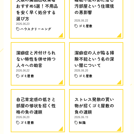
おすすめ5選！不用品
汚部屋という住環境
を安く早く処分する
の悪影響
選び方
2026.06.22
2026.06.23
ゴミ屋敷
ハウスクリーニング
潔癖症と片付けられ
潔癖症の人が陥る掃
ない特性を併せ持つ
除不能という名の深
人々への助言
い闇について
2026.06.22
2026.06.20
ゴミ屋敷
ゴミ屋敷
自己肯定感の低さと
ストレス発散の買い
部屋の惨状を招く性
物が招くゴミ屋敷の
格の負の連鎖
負の連鎖
2026.06.20
2026.06.19
ゴミ屋敷
知識