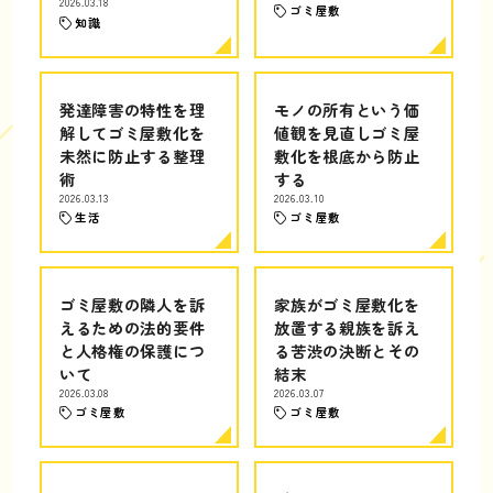
2026.03.18
ゴミ屋敷
知識
発達障害の特性を理
モノの所有という価
解してゴミ屋敷化を
値観を見直しゴミ屋
未然に防止する整理
敷化を根底から防止
術
する
2026.03.13
2026.03.10
生活
ゴミ屋敷
ゴミ屋敷の隣人を訴
家族がゴミ屋敷化を
えるための法的要件
放置する親族を訴え
と人格権の保護につ
る苦渋の決断とその
いて
結末
2026.03.08
2026.03.07
ゴミ屋敷
ゴミ屋敷