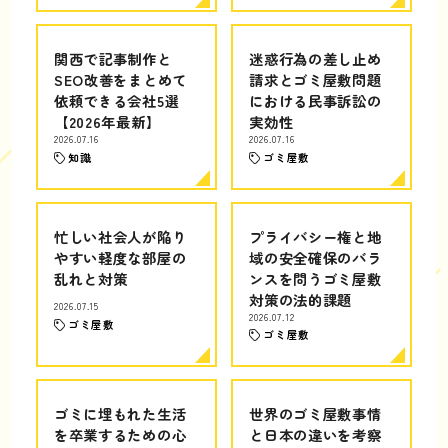
関西で記事制作と
迷惑行為の差し止め
SEO改善をまとめて
請求とゴミ屋敷問題
依頼できる会社5選
における民事訴訟の
【2026年最新】
実効性
2026.07.16
2026.07.16
知識
ゴミ屋敷
忙しい社会人が陥り
プライバシー権と地
やすい軽度な部屋の
域の安全確保のバラ
乱れと対策
ンスを問うゴミ屋敷
対策の法的課題
2026.07.15
2026.07.12
ゴミ屋敷
ゴミ屋敷
ゴミに埋もれた生活
世界のゴミ屋敷事情
を卒業するための心
と日本の違いを考察