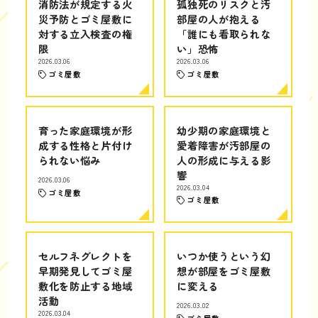
消防法が規定する火
孤独死のリスクと汚
災予防とゴミ屋敷に
部屋の人が抱える
対する立入検査の権
「誰にも看取られな
限
い」恐怖
2026.03.06
2026.03.06
ゴミ屋敷
ゴミ屋敷
育った家庭環境が形
幼少期の家庭環境と
成する性格と片付け
愛着障害が汚部屋の
られない悩み
人の形成に与える影
響
2026.03.06
2026.03.04
ゴミ屋敷
ゴミ屋敷
セルフネグレクトを
いつか使うという幻
早期発見してゴミ屋
想が部屋をゴミ屋敷
敷化を防止する地域
に変える
活動
2026.03.02
2026.03.04