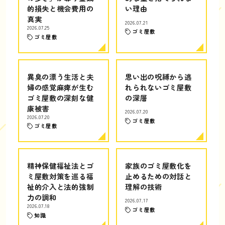
的損失と機会費用の
い理由
真実
2026.07.21
2026.07.25
ゴミ屋敷
ゴミ屋敷
異臭の漂う生活と夫
思い出の呪縛から逃
婦の感覚麻痺が生む
れられないゴミ屋敷
ゴミ屋敷の深刻な健
の深層
康被害
2026.07.20
2026.07.20
ゴミ屋敷
ゴミ屋敷
精神保健福祉法とゴ
家族のゴミ屋敷化を
ミ屋敷対策を巡る福
止めるための対話と
祉的介入と法的強制
理解の技術
力の調和
2026.07.17
2026.07.18
ゴミ屋敷
知識