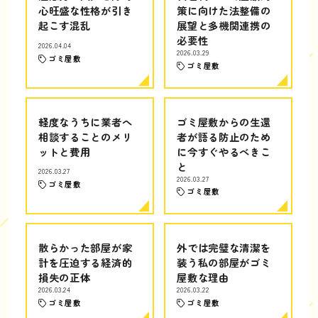
心旺盛な性格が引き
策に向けた法整備の
起こす混乱
展望と多機関連携の
必要性
2026.04.04
2026.03.29
ゴミ屋敷
ゴミ屋敷
軽度なうちに業者へ
ゴミ屋敷からの生還
相談することのメリ
者が語る防止のため
ットと費用
に今すぐやるべきこ
と
2026.03.27
2026.03.27
ゴミ屋敷
ゴミ屋敷
散らかった部屋が家
外では完璧な清潔を
計を圧迫する経済的
装う私の部屋がゴミ
損失の正体
屋敷な理由
2026.03.24
2026.03.22
ゴミ屋敷
ゴミ屋敷