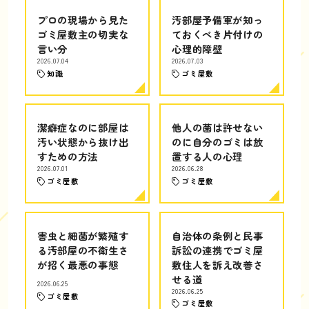
プロの現場から見た
汚部屋予備軍が知っ
ゴミ屋敷主の切実な
ておくべき片付けの
言い分
心理的障壁
2026.07.04
2026.07.03
知識
ゴミ屋敷
潔癖症なのに部屋は
他人の菌は許せない
汚い状態から抜け出
のに自分のゴミは放
すための方法
置する人の心理
2026.07.01
2026.06.28
ゴミ屋敷
ゴミ屋敷
害虫と細菌が繁殖す
自治体の条例と民事
る汚部屋の不衛生さ
訴訟の連携でゴミ屋
が招く最悪の事態
敷住人を訴え改善さ
せる道
2026.06.25
2026.06.25
ゴミ屋敷
ゴミ屋敷