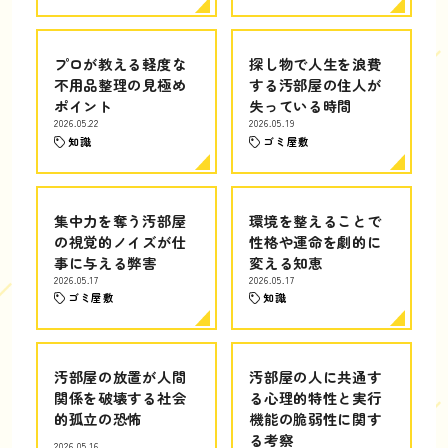
プロが教える軽度な
探し物で人生を浪費
不用品整理の見極め
する汚部屋の住人が
ポイント
失っている時間
2026.05.22
2026.05.19
知識
ゴミ屋敷
集中力を奪う汚部屋
環境を整えることで
の視覚的ノイズが仕
性格や運命を劇的に
事に与える弊害
変える知恵
2026.05.17
2026.05.17
ゴミ屋敷
知識
汚部屋の放置が人間
汚部屋の人に共通す
関係を破壊する社会
る心理的特性と実行
的孤立の恐怖
機能の脆弱性に関す
る考察
2026.05.16