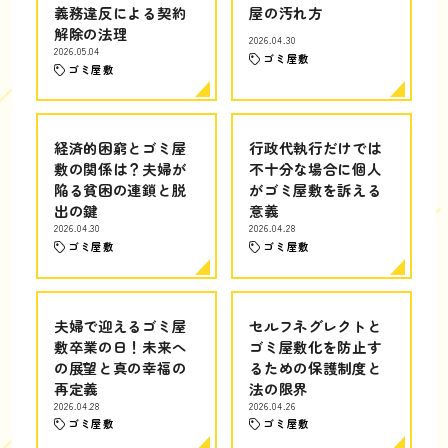
義務違反による契約
屋の汚れ方
解除の法理
2026.04.30
2026.05.04
ゴミ屋敷
ゴミ屋敷
経済的困窮とゴミ屋
行政代執行だけでは
敷の関係は？夫婦が
不十分な場合に個人
陥る貧困の連鎖と脱
がゴミ屋敷を訴える
出の鍵
意義
2026.04.30
2026.04.28
ゴミ屋敷
ゴミ屋敷
夫婦で迎えるゴミ屋
セルフネグレクトと
敷卒業の日！未来へ
ゴミ屋敷化を防止す
の展望と真の幸福の
るための保護制度と
再定義
法の限界
2026.04.28
2026.04.26
ゴミ屋敷
ゴミ屋敷