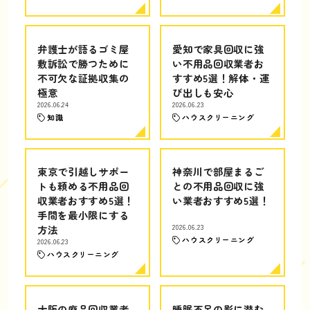
弁護士が語るゴミ屋
愛知で家具回収に強
敷訴訟で勝つために
い不用品回収業者お
不可欠な証拠収集の
すすめ5選！解体・運
極意
び出しも安心
2026.06.24
2026.06.23
知識
ハウスクリーニング
東京で引越しサポー
神奈川で部屋まるご
トも頼める不用品回
との不用品回収に強
収業者おすすめ5選！
い業者おすすめ5選！
手間を最小限にする
方法
2026.06.23
ハウスクリーニング
2026.06.23
ハウスクリーニング
大阪の廃品回収業者
睡眠不足の影に潜む