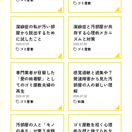
ゴミ屋敷
潔癖症の私が汚い部
潔癖症と汚部屋が共
屋から脱出するため
存する心理的メカニ
に試したこと
ズムと対策
2026.07.29
2026.07.28
ゴミ屋敷
ゴミ屋敷
専門業者が目撃した
感覚過敏と過集中？
「愛の終着駅」とし
発達障害から見た汚
てのゴミ屋敷夫婦の
部屋の人の新しい理
再生
解
2026.07.28
2026.07.26
ゴミ屋敷
知識
汚部屋の人と「モノ
ゴミ屋敷を招く心理
の多さ」が奪う金銭
的な壁と捨てられな