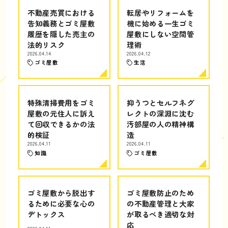
不動産売買における
転居やリフォームを
告知義務とゴミ屋敷
機に始める一生ゴミ
履歴を隠した売主の
屋敷にしない空間管
法的リスク
理術
2026.04.14
2026.04.12
ゴミ屋敷
生活
特殊清掃費用をゴミ
抑うつとセルフネグ
屋敷の元住人に訴え
レクトの深淵に沈む
て回収できるかの法
汚部屋の人の精神構
的検証
造
2026.04.11
2026.04.11
知識
ゴミ屋敷
ゴミ屋敷から脱出す
ゴミ屋敷防止のため
るために必要な心の
の不動産管理と大家
デトックス
が取るべき適切な対
応