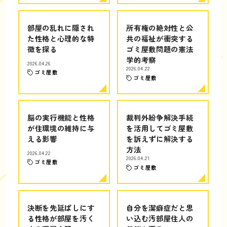
部屋の乱れに隠され
所有権の絶対性と公
た性格と心理的な特
共の福祉が衝突する
徴を探る
ゴミ屋敷問題の憲法
学的考察
2026.04.26
2026.04.22
ゴミ屋敷
ゴミ屋敷
脳の実行機能と性格
裁判外紛争解決手続
が住環境の維持に与
を活用してゴミ屋敷
える影響
を訴えずに解決する
方法
2026.04.22
2026.04.21
ゴミ屋敷
ゴミ屋敷
決断を先延ばしにす
自分を潔癖症だと思
る性格が部屋を汚く
い込む汚部屋住人の