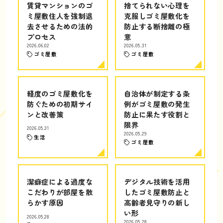
賃貸マンションのゴ
捨てられない心理を
ミ屋敷住人を強制退
克服しゴミ屋敷化を
去させるための法的
防止する断捨離の極
プロセス
意
2026.06.02
2026.05.31
ゴミ屋敷
ゴミ屋敷
軽度のゴミ屋敷化を
自治体が制定する条
防ぐための初期サイ
例がゴミ屋敷の発生
ンと改善策
防止に果たす役割と
限界
2026.05.31
2026.05.29
生活
ゴミ屋敷
潔癖症による過度な
デジタル技術を活用
こだわりが部屋を散
したゴミ屋敷防止と
らかす原因
高齢者見守りの新し
い形
2026.05.28
2026.05.28