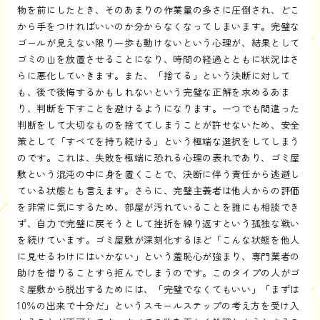
物を前にしたとき、そのあまりの作業量の多さに圧倒され、どこ
から手をつければいいのか分からなくなってしまいます。完璧な
ゴールが見えない限り一歩も動けないという心理が、結果として
ゴミの山を放置させることになり、時間の経過とともに状況はさ
らに悪化していきます。また、「捨てる」という決断に対して
も、後で後悔するかもしれないという完璧な正解を求めるあま
り、判断を下すことを避けるようになります。一つでも間違った
判断をして大切なものを捨ててしまうことが許せないため、安全
策として「すべてを持ち続ける」という極端な選択をしてしまう
のです。これは、失敗を極端に恐れる心理の表れであり、ゴミ屋
敷という混沌の中に身を置くことで、決断に伴う責任から逃避し
ている状態とも言えます。さらに、完璧主義者は他人からの評価
を非常に気にするため、部屋が汚れていることを誰にも相談でき
ず、自力で完璧に戻そうとして挫折を繰り返すという孤独な戦い
を続けています。ゴミ屋敷が深刻化するほど「こんな状態を他人
に見せるわけにはいかない」という羞恥心が強まり、専門業者の
助けを借りることすら拒んでしまうのです。このタイプの人がゴ
ミ屋敷から脱出するためには、「完璧でなくてもいい」「まずは
10％の出来で十分だ」というスモールステップの考え方を受け入