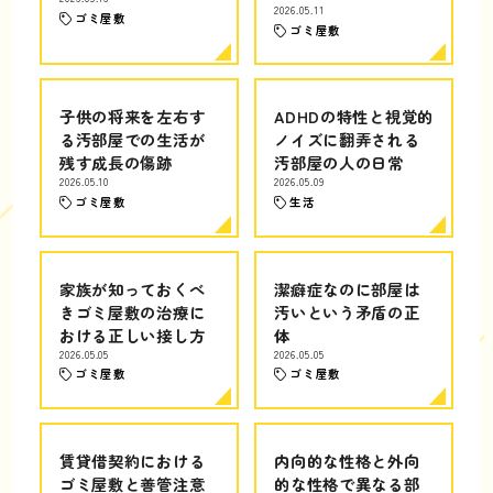
2026.05.11
ゴミ屋敷
ゴミ屋敷
子供の将来を左右す
ADHDの特性と視覚的
る汚部屋での生活が
ノイズに翻弄される
残す成長の傷跡
汚部屋の人の日常
2026.05.10
2026.05.09
ゴミ屋敷
生活
家族が知っておくべ
潔癖症なのに部屋は
きゴミ屋敷の治療に
汚いという矛盾の正
おける正しい接し方
体
2026.05.05
2026.05.05
ゴミ屋敷
ゴミ屋敷
賃貸借契約における
内向的な性格と外向
ゴミ屋敷と善管注意
的な性格で異なる部