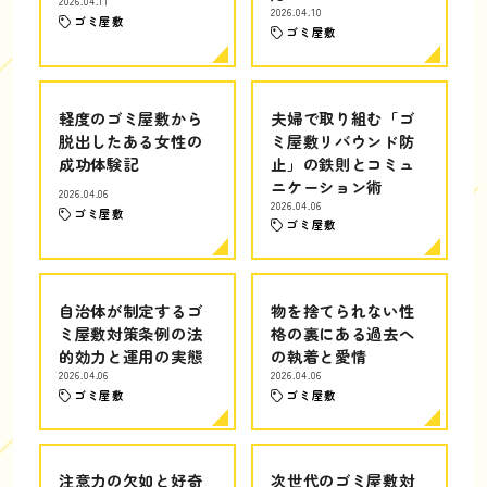
2026.04.11
2026.04.10
ゴミ屋敷
ゴミ屋敷
軽度のゴミ屋敷から
夫婦で取り組む「ゴ
脱出したある女性の
ミ屋敷リバウンド防
成功体験記
止」の鉄則とコミュ
ニケーション術
2026.04.06
2026.04.06
ゴミ屋敷
ゴミ屋敷
自治体が制定するゴ
物を捨てられない性
ミ屋敷対策条例の法
格の裏にある過去へ
的効力と運用の実態
の執着と愛情
2026.04.06
2026.04.06
ゴミ屋敷
ゴミ屋敷
注意力の欠如と好奇
次世代のゴミ屋敷対