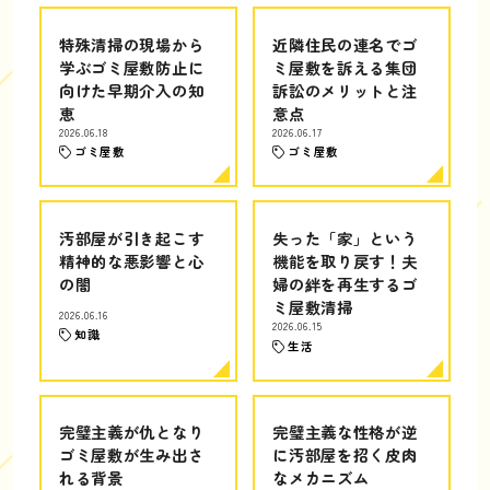
特殊清掃の現場から
近隣住民の連名でゴ
学ぶゴミ屋敷防止に
ミ屋敷を訴える集団
向けた早期介入の知
訴訟のメリットと注
恵
意点
2026.06.18
2026.06.17
ゴミ屋敷
ゴミ屋敷
汚部屋が引き起こす
失った「家」という
精神的な悪影響と心
機能を取り戻す！夫
の闇
婦の絆を再生するゴ
ミ屋敷清掃
2026.06.16
2026.06.15
知識
生活
完璧主義が仇となり
完璧主義な性格が逆
ゴミ屋敷が生み出さ
に汚部屋を招く皮肉
れる背景
なメカニズム