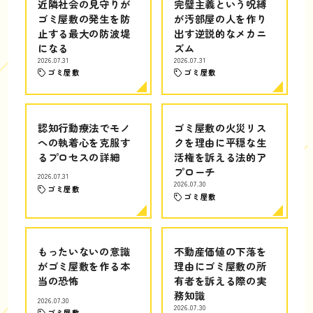
近隣社会の見守りが
完璧主義という呪縛
ゴミ屋敷の発生を防
が汚部屋の人を作り
止する最大の防波堤
出す逆説的なメカニ
になる
ズム
2026.07.31
2026.07.31
ゴミ屋敷
ゴミ屋敷
認知行動療法でモノ
ゴミ屋敷の火災リス
への執着心を克服す
クを理由に平穏な生
るプロセスの詳細
活権を訴える法的ア
プローチ
2026.07.31
2026.07.30
ゴミ屋敷
ゴミ屋敷
もったいないの意識
不動産価値の下落を
がゴミ屋敷を作る本
理由にゴミ屋敷の所
当の恐怖
有者を訴える際の実
務知識
2026.07.30
2026.07.30
ゴミ屋敷