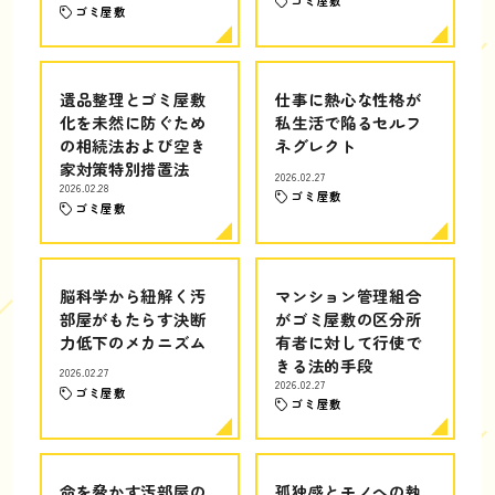
ゴミ屋敷
ゴミ屋敷
遺品整理とゴミ屋敷
仕事に熱心な性格が
化を未然に防ぐため
私生活で陥るセルフ
の相続法および空き
ネグレクト
家対策特別措置法
2026.02.27
2026.02.28
ゴミ屋敷
ゴミ屋敷
脳科学から紐解く汚
マンション管理組合
部屋がもたらす決断
がゴミ屋敷の区分所
力低下のメカニズム
有者に対して行使で
きる法的手段
2026.02.27
2026.02.27
ゴミ屋敷
ゴミ屋敷
命を脅かす汚部屋の
孤独感とモノへの執