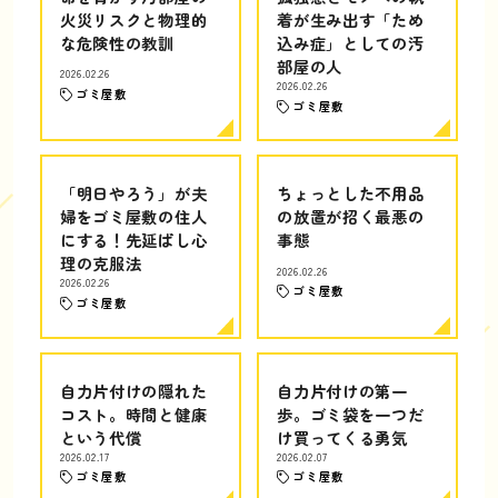
火災リスクと物理的
着が生み出す「ため
な危険性の教訓
込み症」としての汚
部屋の人
2026.02.26
2026.02.26
ゴミ屋敷
ゴミ屋敷
「明日やろう」が夫
ちょっとした不用品
婦をゴミ屋敷の住人
の放置が招く最悪の
にする！先延ばし心
事態
理の克服法
2026.02.26
2026.02.26
ゴミ屋敷
ゴミ屋敷
自力片付けの隠れた
自力片付けの第一
コスト。時間と健康
歩。ゴミ袋を一つだ
という代償
け買ってくる勇気
2026.02.17
2026.02.07
ゴミ屋敷
ゴミ屋敷