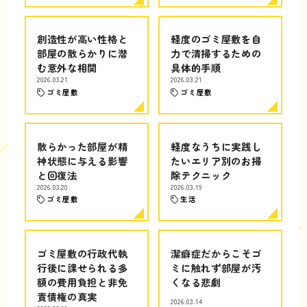
創造性が高い性格と
軽度のゴミ屋敷を自
部屋の散らかりに潜
力で清掃するための
む意外な相関
具体的手順
2026.03.21
2026.03.21
ゴミ屋敷
ゴミ屋敷
散らかった部屋が精
軽度なうちに実践し
神状態に与える影響
たいエリア別のお掃
と回復法
除テクニック
2026.03.20
2026.03.19
ゴミ屋敷
生活
ゴミ屋敷の行政代執
潔癖症だからこそゴ
行後に課せられる多
ミに触れず部屋が汚
額の費用負担と非免
くなる悲劇
責債権の真実
2026.03.14