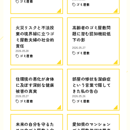
ゴミ屋敷
ゴミ屋敷
火災リスクと不法投
高齢者のゴミ屋敷問
棄の境界線に立つゴ
題に潜む認知機能低
ミ屋敷夫婦の社会的
下の影
責任
2026.05.27
2026.05.28
ゴミ屋敷
ゴミ屋敷
住環境の悪化が身体
部屋の惨状を潔癖症
に及ぼす深刻な健康
という言葉で隠して
被害の真実
きた私の告白
2026.05.27
2026.05.26
ゴミ屋敷
ゴミ屋敷
未来の自分を守るた
愛知県のマンション