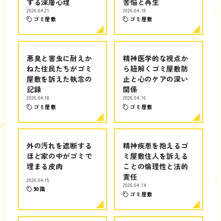
する深層心理
苦悩と再生
2026.04.21
2026.04.18
ゴミ屋敷
ゴミ屋敷
悪臭と害虫に耐えか
精神医学的な視点か
ねた住民たちがゴミ
ら紐解くゴミ屋敷防
屋敷を訴えた執念の
止と心のケアの深い
記録
関係
2026.04.18
2026.04.16
ゴミ屋敷
ゴミ屋敷
外の汚れを遮断する
精神疾患を抱えるゴ
ほど家の中がゴミで
ミ屋敷住人を訴える
埋まる皮肉
ことの倫理性と法的
責任
2026.04.15
2026.04.14
知識
ゴミ屋敷