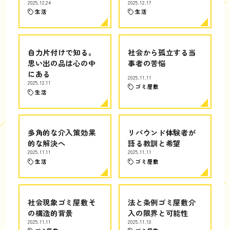
2025.12.24
2025.12.17
生活
生活
自力片付けで知る。
社会から孤立する当
思い出の品は心の中
事者の苦悩
にある
2025.11.11
2025.12.11
ゴミ屋敷
生活
多角的な介入策効果
リバウンド体験者が
的な解決へ
語る教訓と希望
2025.11.11
2025.11.11
生活
ゴミ屋敷
社会現象ゴミ屋敷そ
法と条例ゴミ屋敷介
の構造的背景
入の限界と可能性
2025.11.11
2025.11.10