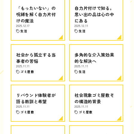
「もったいない」の
自力片付けで知る。
呪縛を解く自力片付
思い出の品は心の中
けの魔法
にある
2025.12.17
2025.12.11
生活
生活
社会から孤立する当
多角的な介入策効果
事者の苦悩
的な解決へ
2025.11.11
2025.11.11
ゴミ屋敷
生活
リバウンド体験者が
社会現象ゴミ屋敷そ
語る教訓と希望
の構造的背景
2025.11.11
2025.11.11
ゴミ屋敷
ゴミ屋敷