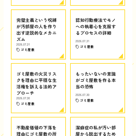
完璧主義という呪縛
認知行動療法でモノ
が汚部屋の人を作り
への執着心を克服す
出す逆説的なメカニ
るプロセスの詳細
ズム
2026.07.31
2026.07.31
ゴミ屋敷
ゴミ屋敷
ゴミ屋敷の火災リス
もったいないの意識
クを理由に平穏な生
がゴミ屋敷を作る本
活権を訴える法的ア
当の恐怖
プローチ
2026.07.30
2026.07.30
ゴミ屋敷
ゴミ屋敷
不動産価値の下落を
潔癖症の私が汚い部
理由にゴミ屋敷の所
屋から脱出するため