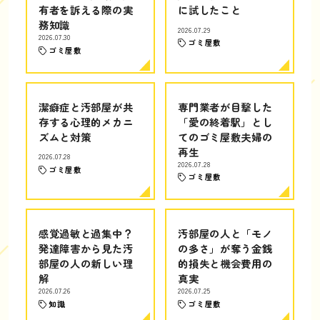
有者を訴える際の実
に試したこと
務知識
2026.07.29
2026.07.30
ゴミ屋敷
ゴミ屋敷
潔癖症と汚部屋が共
専門業者が目撃した
存する心理的メカニ
「愛の終着駅」とし
ズムと対策
てのゴミ屋敷夫婦の
再生
2026.07.28
2026.07.28
ゴミ屋敷
ゴミ屋敷
感覚過敏と過集中？
汚部屋の人と「モノ
発達障害から見た汚
の多さ」が奪う金銭
部屋の人の新しい理
的損失と機会費用の
解
真実
2026.07.26
2026.07.25
知識
ゴミ屋敷