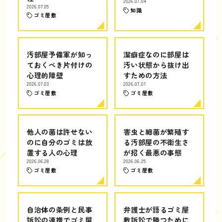
2026.07.04
2026.07.05
知識
ゴミ屋敷
汚部屋予備軍が知っ
潔癖症なのに部屋は
ておくべき片付けの
汚い状態から抜け出
心理的障壁
すための方法
2026.07.03
2026.07.01
ゴミ屋敷
ゴミ屋敷
他人の菌は許せない
害虫と細菌が繁殖す
のに自分のゴミは放
る汚部屋の不衛生さ
置する人の心理
が招く最悪の事態
2026.06.28
2026.06.25
ゴミ屋敷
ゴミ屋敷
自治体の条例と民事
弁護士が語るゴミ屋
訴訟の連携でゴミ屋
敷訴訟で勝つために