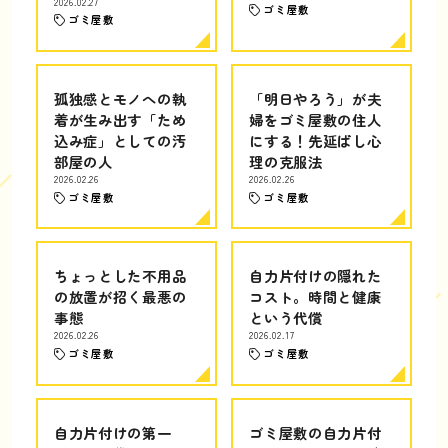
2026.02.27
ゴミ屋敷
ゴミ屋敷
孤独感とモノへの執
「明日やろう」が夫
着が生み出す「ため
婦をゴミ屋敷の住人
込み症」としての汚
にする！先延ばし心
部屋の人
理の克服法
2026.02.26
2026.02.26
ゴミ屋敷
ゴミ屋敷
ちょっとした不用品
自力片付けの隠れた
の放置が招く最悪の
コスト。時間と健康
事態
という代償
2026.02.26
2026.02.17
ゴミ屋敷
ゴミ屋敷
自力片付けの第一
ゴミ屋敷の自力片付