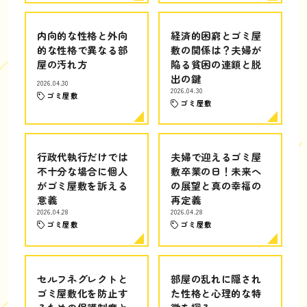
内向的な性格と外向
経済的困窮とゴミ屋
的な性格で異なる部
敷の関係は？夫婦が
屋の汚れ方
陥る貧困の連鎖と脱
出の鍵
2026.04.30
2026.04.30
ゴミ屋敷
ゴミ屋敷
行政代執行だけでは
夫婦で迎えるゴミ屋
不十分な場合に個人
敷卒業の日！未来へ
がゴミ屋敷を訴える
の展望と真の幸福の
意義
再定義
2026.04.28
2026.04.28
ゴミ屋敷
ゴミ屋敷
セルフネグレクトと
部屋の乱れに隠され
ゴミ屋敷化を防止す
た性格と心理的な特