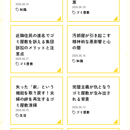
恵
2026.06.19
2026.06.18
知識
ゴミ屋敷
近隣住民の連名でゴ
汚部屋が引き起こす
ミ屋敷を訴える集団
精神的な悪影響と心
訴訟のメリットと注
の闇
意点
2026.06.16
2026.06.17
知識
ゴミ屋敷
失った「家」という
完璧主義が仇となり
機能を取り戻す！夫
ゴミ屋敷が生み出さ
婦の絆を再生するゴ
れる背景
ミ屋敷清掃
2026.06.13
2026.06.15
ゴミ屋敷
生活