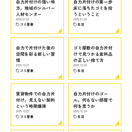
自力片付けの強い味
自力片付けの第一歩
方。地域のシルバー
床に落ちたゴミを拾
人材センター
うということ
2026.01.02
2026.01.02
ゴミ屋敷
生活
自力で片付けた後の
ゴミ屋敷の自力片付
空間を彩る新しい習
けで見つかる食料品
慣
の正しい捨て方
2025.12.31
2025.12.29
ゴミ屋敷
生活
賃貸物件での自力片
自力片付けのゴー
付け。見えない契約
ル。何もない部屋で
という時限爆弾
何を思うか
2025.12.25
2025.12.24
ゴミ屋敷
生活