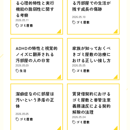
る心理的特性と実行
る汚部屋での生活が
機能の脆弱性に関す
残す成長の傷跡
る考察
2026.05.10
2026.05.11
ゴミ屋敷
ゴミ屋敷
ADHDの特性と視覚的
家族が知っておくべ
ノイズに翻弄される
きゴミ屋敷の治療に
汚部屋の人の日常
おける正しい接し方
2026.05.09
2026.05.05
生活
ゴミ屋敷
潔癖症なのに部屋は
賃貸借契約における
汚いという矛盾の正
ゴミ屋敷と善管注意
体
義務違反による契約
解除の法理
2026.05.05
2026.05.04
ゴミ屋敷
ゴミ屋敷