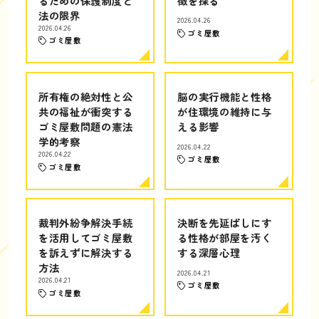
るための保護制度と
徴を探る
法の限界
2026.04.26
2026.04.26
ゴミ屋敷
ゴミ屋敷
所有権の絶対性と公
脳の実行機能と性格
共の福祉が衝突する
が住環境の維持に与
ゴミ屋敷問題の憲法
える影響
学的考察
2026.04.22
2026.04.22
ゴミ屋敷
ゴミ屋敷
裁判外紛争解決手続
決断を先延ばしにす
を活用してゴミ屋敷
る性格が部屋を汚く
を訴えずに解決する
する深層心理
方法
2026.04.21
2026.04.21
ゴミ屋敷
ゴミ屋敷