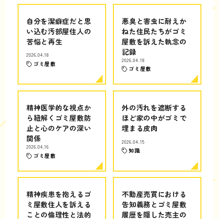
自分を潔癖症だと思
悪臭と害虫に耐えか
い込む汚部屋住人の
ねた住民たちがゴミ
苦悩と再生
屋敷を訴えた執念の
記録
2026.04.18
2026.04.18
ゴミ屋敷
ゴミ屋敷
精神医学的な視点か
外の汚れを遮断する
ら紐解くゴミ屋敷防
ほど家の中がゴミで
止と心のケアの深い
埋まる皮肉
関係
2026.04.15
2026.04.16
知識
ゴミ屋敷
精神疾患を抱えるゴ
不動産売買における
ミ屋敷住人を訴える
告知義務とゴミ屋敷
ことの倫理性と法的
履歴を隠した売主の