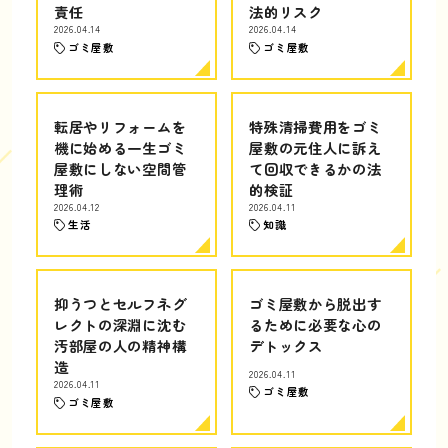
責任
法的リスク
2026.04.14
2026.04.14
ゴミ屋敷
ゴミ屋敷
転居やリフォームを
特殊清掃費用をゴミ
機に始める一生ゴミ
屋敷の元住人に訴え
屋敷にしない空間管
て回収できるかの法
理術
的検証
2026.04.12
2026.04.11
生活
知識
抑うつとセルフネグ
ゴミ屋敷から脱出す
レクトの深淵に沈む
るために必要な心の
汚部屋の人の精神構
デトックス
造
2026.04.11
2026.04.11
ゴミ屋敷
ゴミ屋敷