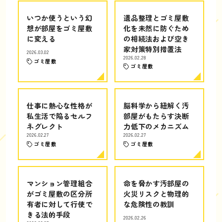
いつか使うという幻
遺品整理とゴミ屋敷
想が部屋をゴミ屋敷
化を未然に防ぐため
に変える
の相続法および空き
家対策特別措置法
2026.03.02
2026.02.28
ゴミ屋敷
ゴミ屋敷
仕事に熱心な性格が
脳科学から紐解く汚
私生活で陥るセルフ
部屋がもたらす決断
ネグレクト
力低下のメカニズム
2026.02.27
2026.02.27
ゴミ屋敷
ゴミ屋敷
マンション管理組合
命を脅かす汚部屋の
がゴミ屋敷の区分所
火災リスクと物理的
有者に対して行使で
な危険性の教訓
きる法的手段
2026.02.26