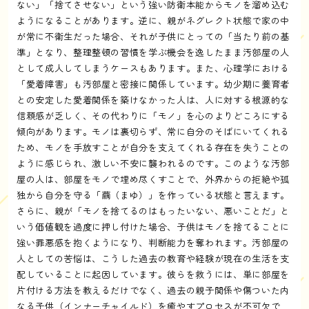
ない」「捨てさせない」という強い防衛本能からモノを溜め込む
ようになることがあります。逆に、親がネグレクト状態で家の中
が常に不衛生だった場合、それが子供にとっての「当たり前の基
準」となり、整理整頓の習慣を学ぶ機会を逸したまま汚部屋の人
として成人してしまうケースもあります。また、心理学における
「愛着障害」も汚部屋と密接に関係しています。幼少期に養育者
との安定した愛着関係を築けなかった人は、人に対する根源的な
信頼感が乏しく、その代わりに「モノ」を心のよりどころにする
傾向があります。モノは裏切らず、常に自分のそばにいてくれる
ため、モノを手放すことが自分を支えてくれる存在を失うことの
ように感じられ、激しい不安に襲われるのです。このような汚部
屋の人は、部屋をモノで埋め尽くすことで、外界からの拒絶や孤
独から自分を守る「繭（まゆ）」を作っている状態と言えます。
さらに、親が「モノを捨てるのはもったいない、悪いことだ」と
いう価値観を過度に押し付けた場合、子供はモノを捨てることに
強い罪悪感を抱くようになり、判断能力を奪われます。汚部屋の
人としての苦悩は、こうした過去の教育や経験が現在の生活を支
配していることに起因しています。彼らを救うには、単に部屋を
片付ける方法を教えるだけでなく、過去の親子関係や傷ついた内
なる子供（インナーチャイルド）を癒やすプロセスが不可欠で