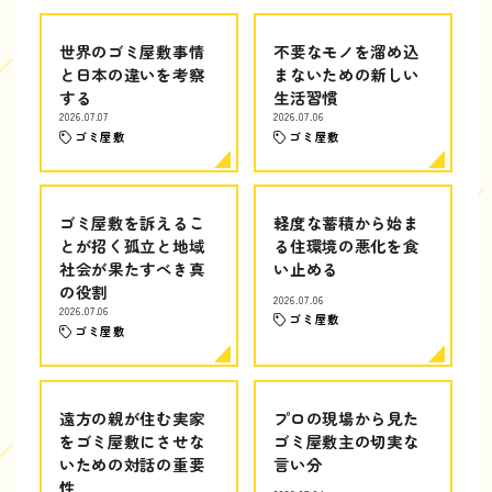
世界のゴミ屋敷事情
不要なモノを溜め込
と日本の違いを考察
まないための新しい
する
生活習慣
2026.07.07
2026.07.06
ゴミ屋敷
ゴミ屋敷
ゴミ屋敷を訴えるこ
軽度な蓄積から始ま
とが招く孤立と地域
る住環境の悪化を食
社会が果たすべき真
い止める
の役割
2026.07.06
2026.07.06
ゴミ屋敷
ゴミ屋敷
遠方の親が住む実家
プロの現場から見た
をゴミ屋敷にさせな
ゴミ屋敷主の切実な
いための対話の重要
言い分
性