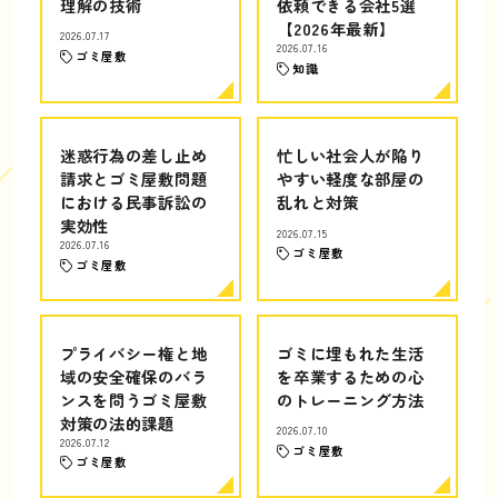
理解の技術
依頼できる会社5選
【2026年最新】
2026.07.17
2026.07.16
ゴミ屋敷
知識
迷惑行為の差し止め
忙しい社会人が陥り
請求とゴミ屋敷問題
やすい軽度な部屋の
における民事訴訟の
乱れと対策
実効性
2026.07.15
2026.07.16
ゴミ屋敷
ゴミ屋敷
プライバシー権と地
ゴミに埋もれた生活
域の安全確保のバラ
を卒業するための心
ンスを問うゴミ屋敷
のトレーニング方法
対策の法的課題
2026.07.10
2026.07.12
ゴミ屋敷
ゴミ屋敷