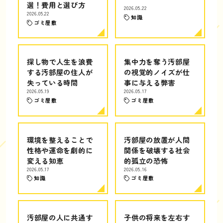
選！費用と選び方
2026.05.22
2026.05.22
知識
ゴミ屋敷
探し物で人生を浪費
集中力を奪う汚部屋
する汚部屋の住人が
の視覚的ノイズが仕
失っている時間
事に与える弊害
2026.05.19
2026.05.17
ゴミ屋敷
ゴミ屋敷
環境を整えることで
汚部屋の放置が人間
性格や運命を劇的に
関係を破壊する社会
変える知恵
的孤立の恐怖
2026.05.17
2026.05.16
知識
ゴミ屋敷
汚部屋の人に共通す
子供の将来を左右す