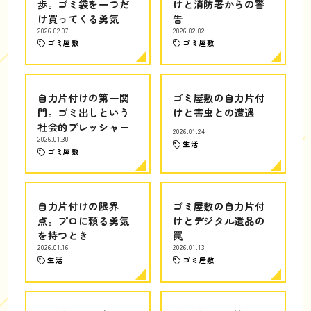
歩。ゴミ袋を一つだ
けと消防署からの警
け買ってくる勇気
告
2026.02.07
2026.02.02
ゴミ屋敷
ゴミ屋敷
自力片付けの第一関
ゴミ屋敷の自力片付
門。ゴミ出しという
けと害虫との遭遇
社会的プレッシャー
2026.01.24
2026.01.30
生活
ゴミ屋敷
自力片付けの限界
ゴミ屋敷の自力片付
点。プロに頼る勇気
けとデジタル遺品の
を持つとき
罠
2026.01.16
2026.01.13
生活
ゴミ屋敷