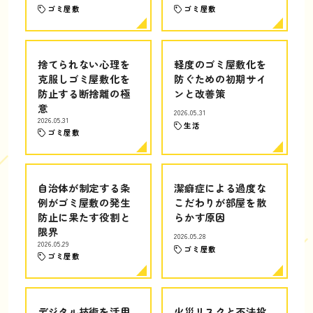
ゴミ屋敷
ゴミ屋敷
捨てられない心理を
軽度のゴミ屋敷化を
克服しゴミ屋敷化を
防ぐための初期サイ
防止する断捨離の極
ンと改善策
意
2026.05.31
2026.05.31
生活
ゴミ屋敷
自治体が制定する条
潔癖症による過度な
例がゴミ屋敷の発生
こだわりが部屋を散
防止に果たす役割と
らかす原因
限界
2026.05.28
2026.05.29
ゴミ屋敷
ゴミ屋敷
デジタル技術を活用
火災リスクと不法投