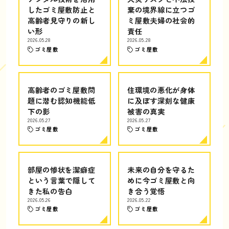
したゴミ屋敷防止と
棄の境界線に立つゴ
高齢者見守りの新し
ミ屋敷夫婦の社会的
い形
責任
2026.05.28
2026.05.28
ゴミ屋敷
ゴミ屋敷
高齢者のゴミ屋敷問
住環境の悪化が身体
題に潜む認知機能低
に及ぼす深刻な健康
下の影
被害の真実
2026.05.27
2026.05.27
ゴミ屋敷
ゴミ屋敷
部屋の惨状を潔癖症
未来の自分を守るた
という言葉で隠して
めに今ゴミ屋敷と向
きた私の告白
き合う覚悟
2026.05.26
2026.05.22
ゴミ屋敷
ゴミ屋敷