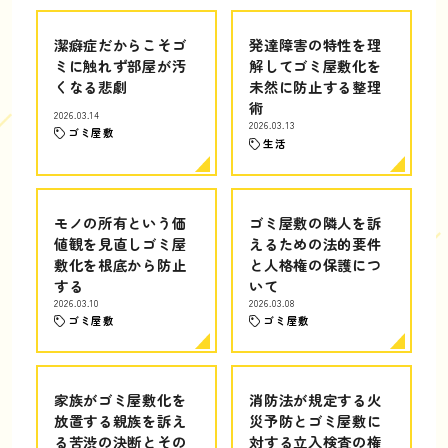
潔癖症だからこそゴ
発達障害の特性を理
ミに触れず部屋が汚
解してゴミ屋敷化を
くなる悲劇
未然に防止する整理
術
2026.03.14
2026.03.13
ゴミ屋敷
生活
モノの所有という価
ゴミ屋敷の隣人を訴
値観を見直しゴミ屋
えるための法的要件
敷化を根底から防止
と人格権の保護につ
する
いて
2026.03.10
2026.03.08
ゴミ屋敷
ゴミ屋敷
家族がゴミ屋敷化を
消防法が規定する火
放置する親族を訴え
災予防とゴミ屋敷に
る苦渋の決断とその
対する立入検査の権