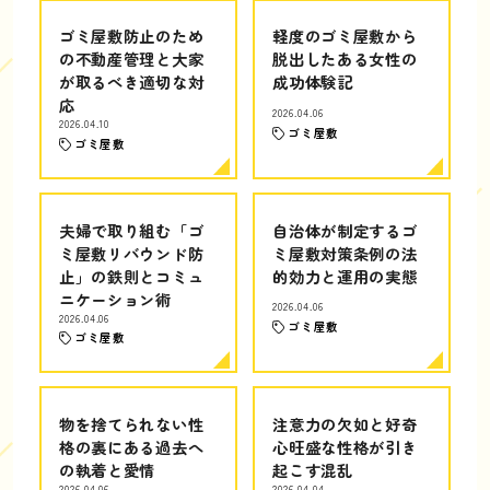
ゴミ屋敷防止のため
軽度のゴミ屋敷から
の不動産管理と大家
脱出したある女性の
が取るべき適切な対
成功体験記
応
2026.04.06
2026.04.10
ゴミ屋敷
ゴミ屋敷
夫婦で取り組む「ゴ
自治体が制定するゴ
ミ屋敷リバウンド防
ミ屋敷対策条例の法
止」の鉄則とコミュ
的効力と運用の実態
ニケーション術
2026.04.06
2026.04.06
ゴミ屋敷
ゴミ屋敷
物を捨てられない性
注意力の欠如と好奇
格の裏にある過去へ
心旺盛な性格が引き
の執着と愛情
起こす混乱
2026.04.06
2026.04.04