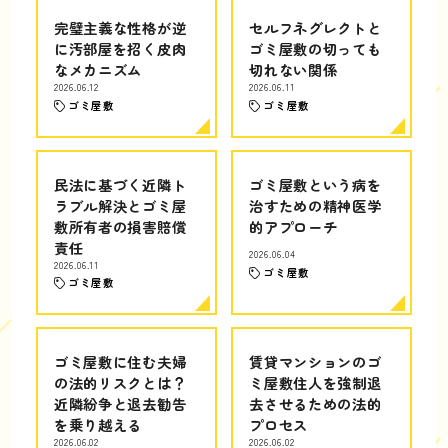
完璧主義な性格が逆
セルフネグレクトと
に汚部屋を招く皮肉
ゴミ屋敷の切っても
なメカニズム
切れない関係
2026.06.12
2026.06.11
ゴミ屋敷
ゴミ屋敷
民法に基づく近隣ト
ゴミ屋敷という病を
ラブル解決とゴミ屋
治すための精神医学
敷所有者の損害賠償
的アプローチ
責任
2026.06.04
2026.06.11
ゴミ屋敷
ゴミ屋敷
ゴミ屋敷に住む夫婦
賃貸マンションのゴ
の法的リスクとは？
ミ屋敷住人を強制退
近隣紛争と退去勧告
去させるための法的
を乗り越える
プロセス
2026.06.02
2026.06.02