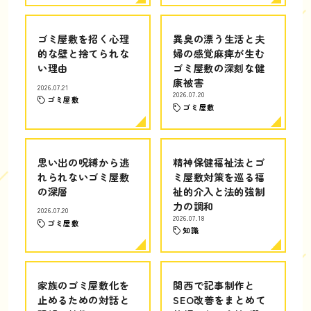
ゴミ屋敷を招く心理
異臭の漂う生活と夫
的な壁と捨てられな
婦の感覚麻痺が生む
い理由
ゴミ屋敷の深刻な健
康被害
2026.07.21
2026.07.20
ゴミ屋敷
ゴミ屋敷
思い出の呪縛から逃
精神保健福祉法とゴ
れられないゴミ屋敷
ミ屋敷対策を巡る福
の深層
祉的介入と法的強制
力の調和
2026.07.20
2026.07.18
ゴミ屋敷
知識
家族のゴミ屋敷化を
関西で記事制作と
止めるための対話と
SEO改善をまとめて