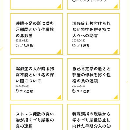
ハウスクリーニング
睡眠不足の影に潜む
潔癖症と片付けられ
汚部屋という住環境
ない特性を併せ持つ
の悪影響
人々への助言
2026.06.22
2026.06.22
ゴミ屋敷
ゴミ屋敷
潔癖症の人が陥る掃
自己肯定感の低さと
除不能という名の深
部屋の惨状を招く性
い闇について
格の負の連鎖
2026.06.20
2026.06.20
ゴミ屋敷
ゴミ屋敷
ストレス発散の買い
特殊清掃の現場から
物が招くゴミ屋敷の
学ぶゴミ屋敷防止に
負の連鎖
向けた早期介入の知