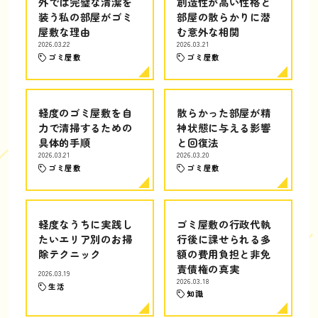
外では完璧な清潔を
創造性が高い性格と
装う私の部屋がゴミ
部屋の散らかりに潜
屋敷な理由
む意外な相関
2026.03.22
2026.03.21
ゴミ屋敷
ゴミ屋敷
軽度のゴミ屋敷を自
散らかった部屋が精
力で清掃するための
神状態に与える影響
具体的手順
と回復法
2026.03.21
2026.03.20
ゴミ屋敷
ゴミ屋敷
軽度なうちに実践し
ゴミ屋敷の行政代執
たいエリア別のお掃
行後に課せられる多
除テクニック
額の費用負担と非免
責債権の真実
2026.03.19
2026.03.18
生活
知識