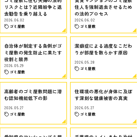
ゴミ屋敷に住む夫婦の法的
賃貸マンションのゴミ屋敷
リスクとは？近隣紛争と退
住人を強制退去させるため
去勧告を乗り越える
の法的プロセス
2026.06.02
2026.06.02
ゴミ屋敷
ゴミ屋敷
自治体が制定する条例がゴ
潔癖症による過度なこだわ
ミ屋敷の発生防止に果たす
りが部屋を散らかす原因
役割と限界
2026.05.28
2026.05.29
ゴミ屋敷
ゴミ屋敷
高齢者のゴミ屋敷問題に潜
住環境の悪化が身体に及ぼ
む認知機能低下の影
す深刻な健康被害の真実
2026.05.27
2026.05.27
ゴミ屋敷
ゴミ屋敷
愛知県のマンションゴミ屋
千葉県のトイレまわり片付