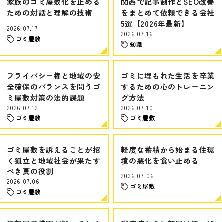
家族のゴミ屋敷化を止める
関西で記事制作とSEO改善
ための対話と理解の技術
をまとめて依頼できる会社
5選【2026年最新】
2026.07.17
2026.07.16
ゴミ屋敷
知識
プライバシー権と地域の安
ゴミに埋もれた生活を卒業
全確保のバランスを問うゴ
するための心のトレーニン
ミ屋敷対策の法的課題
グ方法
2026.07.12
2026.07.10
ゴミ屋敷
ゴミ屋敷
ゴミ屋敷を訴えることが招
軽度な蓄積から始まる住環
く孤立と地域社会が果たす
境の悪化を食い止める
べき真の役割
2026.07.06
2026.07.06
ゴミ屋敷
ゴミ屋敷