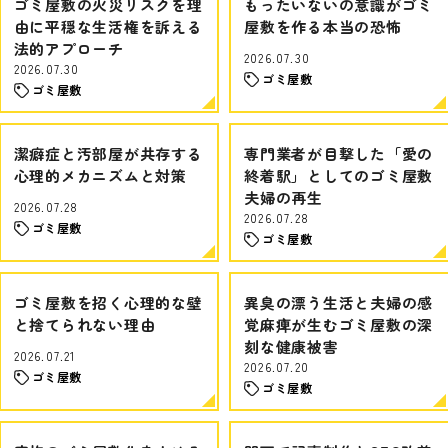
ゴミ屋敷の火災リスクを理
もったいないの意識がゴミ
由に平穏な生活権を訴える
屋敷を作る本当の恐怖
法的アプローチ
2026.07.30
2026.07.30
ゴミ屋敷
ゴミ屋敷
潔癖症と汚部屋が共存する
専門業者が目撃した「愛の
心理的メカニズムと対策
終着駅」としてのゴミ屋敷
夫婦の再生
2026.07.28
2026.07.28
ゴミ屋敷
ゴミ屋敷
ゴミ屋敷を招く心理的な壁
異臭の漂う生活と夫婦の感
と捨てられない理由
覚麻痺が生むゴミ屋敷の深
刻な健康被害
2026.07.21
2026.07.20
ゴミ屋敷
ゴミ屋敷