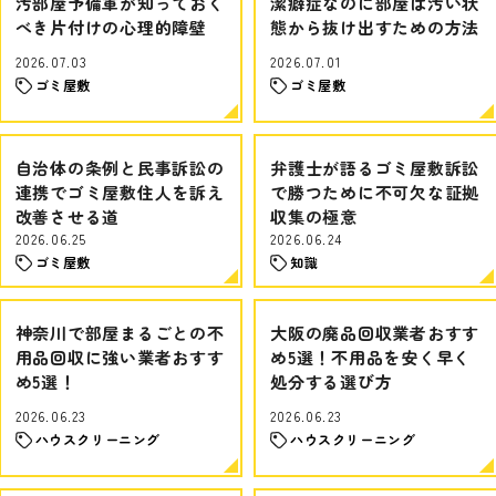
汚部屋予備軍が知っておく
潔癖症なのに部屋は汚い状
べき片付けの心理的障壁
態から抜け出すための方法
2026.07.03
2026.07.01
ゴミ屋敷
ゴミ屋敷
自治体の条例と民事訴訟の
弁護士が語るゴミ屋敷訴訟
連携でゴミ屋敷住人を訴え
で勝つために不可欠な証拠
改善させる道
収集の極意
2026.06.25
2026.06.24
ゴミ屋敷
知識
神奈川で部屋まるごとの不
大阪の廃品回収業者おすす
用品回収に強い業者おすす
め5選！不用品を安く早く
め5選！
処分する選び方
2026.06.23
2026.06.23
ハウスクリーニング
ハウスクリーニング