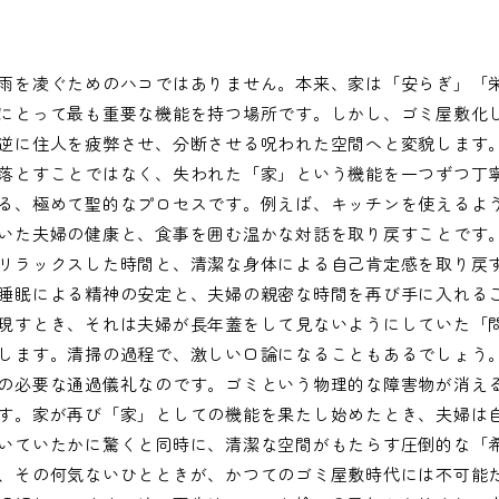
雨を凌ぐためのハコではありません。本来、家は「安らぎ」「
にとって最も重要な機能を持つ場所です。しかし、ゴミ屋敷化
逆に住人を疲弊させ、分断させる呪われた空間へと変貌します
落とすことではなく、失われた「家」という機能を一つずつ丁
る、極めて聖的なプロセスです。例えば、キッチンを使えるよ
いた夫婦の健康と、食事を囲む温かな対話を取り戻すことです
リラックスした時間と、清潔な身体による自己肯定感を取り戻
睡眠による精神の安定と、夫婦の親密な時間を再び手に入れる
現すとき、それは夫婦が長年蓋をして見ないようにしていた「
します。清掃の過程で、激しい口論になることもあるでしょう
の必要な通過儀礼なのです。ゴミという物理的な障害物が消え
す。家が再び「家」としての機能を果たし始めたとき、夫婦は
いていたかに驚くと同時に、清潔な空間がもたらす圧倒的な「
、その何気ないひとときが、かつてのゴミ屋敷時代には不可能