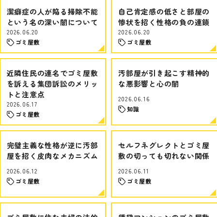
潔癖症の人が陥る掃除不能
自己肯定感の低さと部屋の
という名の深い闇について
惨状を招く性格の負の連鎖
2026.06.20
2026.06.20
ゴミ屋敷
ゴミ屋敷
近隣住民の連名でゴミ屋敷
汚部屋が引き起こす精神的
を訴える集団訴訟のメリッ
な悪影響と心の闇
トと注意点
2026.06.16
2026.06.17
知識
ゴミ屋敷
完璧主義な性格が逆に汚部
セルフネグレクトとゴミ屋
屋を招く皮肉なメカニズム
敷の切っても切れない関係
2026.06.12
2026.06.11
ゴミ屋敷
ゴミ屋敷